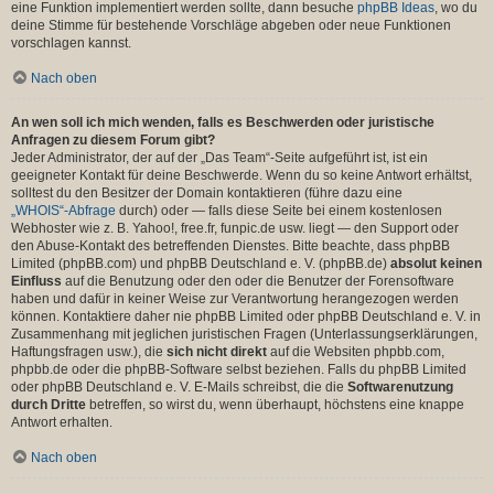
eine Funktion implementiert werden sollte, dann besuche
phpBB Ideas
, wo du
deine Stimme für bestehende Vorschläge abgeben oder neue Funktionen
vorschlagen kannst.
Nach oben
An wen soll ich mich wenden, falls es Beschwerden oder juristische
Anfragen zu diesem Forum gibt?
Jeder Administrator, der auf der „Das Team“-Seite aufgeführt ist, ist ein
geeigneter Kontakt für deine Beschwerde. Wenn du so keine Antwort erhältst,
solltest du den Besitzer der Domain kontaktieren (führe dazu eine
„WHOIS“-Abfrage
durch) oder — falls diese Seite bei einem kostenlosen
Webhoster wie z. B. Yahoo!, free.fr, funpic.de usw. liegt — den Support oder
den Abuse-Kontakt des betreffenden Dienstes. Bitte beachte, dass phpBB
Limited (phpBB.com) und phpBB Deutschland e. V. (phpBB.de)
absolut keinen
Einfluss
auf die Benutzung oder den oder die Benutzer der Forensoftware
haben und dafür in keiner Weise zur Verantwortung herangezogen werden
können. Kontaktiere daher nie phpBB Limited oder phpBB Deutschland e. V. in
Zusammenhang mit jeglichen juristischen Fragen (Unterlassungserklärungen,
Haftungsfragen usw.), die
sich nicht direkt
auf die Websiten phpbb.com,
phpbb.de oder die phpBB-Software selbst beziehen. Falls du phpBB Limited
oder phpBB Deutschland e. V. E-Mails schreibst, die die
Softwarenutzung
durch Dritte
betreffen, so wirst du, wenn überhaupt, höchstens eine knappe
Antwort erhalten.
Nach oben