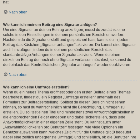
hat.
Nach oben
Wie kann ich meinem Beitrag eine Signatur anfügen?
Um eine Signatur an deinen Beitrag anzufügen, musst du zunächst eine
solche in den Einstellungen in deinem persönlichen Bereich entwerfen.
Nachdem du die Signatur erstellt und gespeichert hast, kannst du in jedem
Beitrag das Kästchen „Signatur anhängen“ aktivieren. Du kannst eine Signatur
auch hinzufügen, indem du in deinem persönlichen Bereich das
standardmäßige Anhängen deiner Signatur aktivierst. Wenn du einen
einzelnen Beitrag dennoch ohne Signatur verfassen möchtest, so kannst du
dort einfach das Kontrollkästchen „Signatur anhängen“ wieder deaktivieren.
Nach oben
Wie kann ich eine Umfrage erstellen?
Wenn du ein neues Thema eröffnest oder den ersten Beitrag eines Themas
bearbeitest, findest du ein Register „Umfrage erstellen“ unterhalb des
Formulars zur Beitragserstellung. Solltest du diesen Bereich nicht sehen
können, so hast du wahrscheinlich nicht die Berechtigung, Umfragen zu
erstellen. Du solltest einen Titel und mindestens zwei Antwortmöglichkeiten in
die entsprechenden Felder eingeben und dabei sicherstellen, dass jede
Antwortmöglichkeit in einer eigenen Zeile steht. Du kannst auch unter
„Auswahlmöglichkeiten pro Benutzer“ festlegen, wie viele Optionen ein
Benutzer auswählen kann, welches Zeitlimit für die Umfrage gilt (0 bedeutet
dabei eine zeitlich unbegrenzte Umfrage) und schließlich, ob die Benutzer ihre