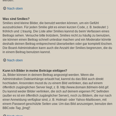
werden.
Nach oben
Was sind Smilies?
Smilies sind kleine Bilder, die benutzt werden können, um ein Gefühl
auszudrücken. Für jeden Smilie gibt es einen kurzen Code, z. B. bedeutet :)
fröhlich und :( traurig. Die Liste aller Smilies kannst du beim Verfassen eines
Beitrags sehen. Versuche bitte trotzdem, Smilies nicht zu häufig zu benutzen,
sie können einen Beitrag schnell unlesbar machen und ein Moderator könnte
deshalb deinen Beitrag entsprechend überarbeiten oder gar komplett löschen.
Die Board-Administration kann auch die Anzahl der Smilies begrenzen, die du
in einem Beitrag benutzen kannst.
Nach oben
Kann ich Bilder in meine Beiträge einfügen?
Ja, Bilder können in deinem Beitrag angezeigt werden. Wenn die
Administration Dateianhänge erlaubt hat, kannst du das Bild auch direkt
hochladen. Ansonsten musst du zu einem Bild verlinken, das auf einem
öffentlich zugänglichen Server liegt, z. B. http://www.domain.tld/mein-bild.gif.
Du kannst weder Bilder verlinken, die sich auf deinem eigenen PC befinden
(außer es ist ein öffentlich zugänglicher Server), noch zu Bildern, die nur nach
einer Anmeldung verfügbar sind, z. B. Hotmail- oder Yahoo-Mailboxen, mit
einem Passwort geschützte Seiten usw. Um das Bild anzuzeigen, benutze den
BBCode-Tag „[img]“.