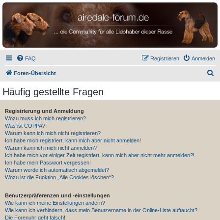
airedale-forum.de
FAQ
Registrieren
Anmelden
S
Foren-Übersicht
u
Häufig gestellte Fragen
c
h
Registrierung und Anmeldung
Wozu muss ich mich registrieren?
e
Was ist COPPA?
Warum kann ich mich nicht registrieren?
Ich habe mich registriert, kann mich aber nicht anmelden!
Warum kann ich mich nicht anmelden?
Ich habe mich vor einiger Zeit registriert, kann mich aber nicht mehr anmelden?!
Ich habe mein Passwort vergessen!
Warum werde ich automatisch abgemeldet?
Wozu ist die Funktion „Alle Cookies löschen“?
Benutzerpräferenzen und -einstellungen
Wie kann ich meine Einstellungen ändern?
Wie kann ich verhindern, dass mein Benutzername in der Online-Liste auftaucht?
Die Forenuhr geht falsch!