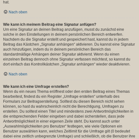
hat.
Nach oben
Wie kann ich meinem Beitrag eine Signatur anfügen?
Um eine Signatur an deinen Beitrag anzufügen, musst du zunächst eine
solche in den Einstellungen in deinem persönlichen Bereich entwerfen.
Nachdem du die Signatur erstellt und gespeichert hast, kannst du in jedem
Beitrag das Kästchen „Signatur anhängen“ aktivieren. Du kannst eine Signatur
auch hinzufügen, indem du in deinem persönlichen Bereich das
standardmäßige Anhängen deiner Signatur aktivierst. Wenn du einen
einzelnen Beitrag dennoch ohne Signatur verfassen möchtest, so kannst du
dort einfach das Kontrollkästchen „Signatur anhängen“ wieder deaktivieren.
Nach oben
Wie kann ich eine Umfrage erstellen?
Wenn du ein neues Thema eröffnest oder den ersten Beitrag eines Themas
bearbeitest, findest du ein Register „Umfrage erstellen“ unterhalb des
Formulars zur Beitragserstellung. Solltest du diesen Bereich nicht sehen
können, so hast du wahrscheinlich nicht die Berechtigung, Umfragen zu
erstellen. Du solltest einen Titel und mindestens zwei Antwortmöglichkeiten in
die entsprechenden Felder eingeben und dabei sicherstellen, dass jede
Antwortmöglichkeit in einer eigenen Zeile steht. Du kannst auch unter
„Auswahlmöglichkeiten pro Benutzer“ festlegen, wie viele Optionen ein
Benutzer auswählen kann, welches Zeitlimit für die Umfrage gilt (0 bedeutet
dabei eine zeitlich unbegrenzte Umfrage) und schließlich, ob die Benutzer ihre