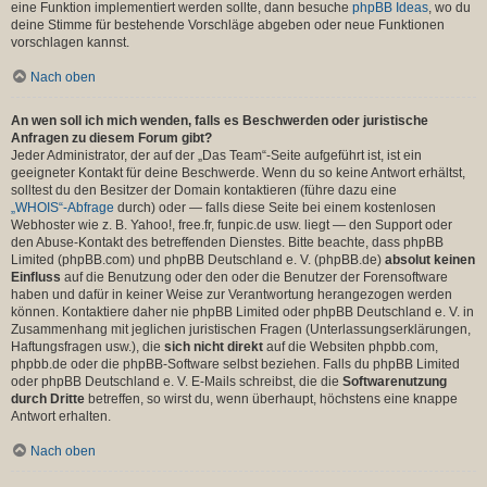
eine Funktion implementiert werden sollte, dann besuche
phpBB Ideas
, wo du
deine Stimme für bestehende Vorschläge abgeben oder neue Funktionen
vorschlagen kannst.
Nach oben
An wen soll ich mich wenden, falls es Beschwerden oder juristische
Anfragen zu diesem Forum gibt?
Jeder Administrator, der auf der „Das Team“-Seite aufgeführt ist, ist ein
geeigneter Kontakt für deine Beschwerde. Wenn du so keine Antwort erhältst,
solltest du den Besitzer der Domain kontaktieren (führe dazu eine
„WHOIS“-Abfrage
durch) oder — falls diese Seite bei einem kostenlosen
Webhoster wie z. B. Yahoo!, free.fr, funpic.de usw. liegt — den Support oder
den Abuse-Kontakt des betreffenden Dienstes. Bitte beachte, dass phpBB
Limited (phpBB.com) und phpBB Deutschland e. V. (phpBB.de)
absolut keinen
Einfluss
auf die Benutzung oder den oder die Benutzer der Forensoftware
haben und dafür in keiner Weise zur Verantwortung herangezogen werden
können. Kontaktiere daher nie phpBB Limited oder phpBB Deutschland e. V. in
Zusammenhang mit jeglichen juristischen Fragen (Unterlassungserklärungen,
Haftungsfragen usw.), die
sich nicht direkt
auf die Websiten phpbb.com,
phpbb.de oder die phpBB-Software selbst beziehen. Falls du phpBB Limited
oder phpBB Deutschland e. V. E-Mails schreibst, die die
Softwarenutzung
durch Dritte
betreffen, so wirst du, wenn überhaupt, höchstens eine knappe
Antwort erhalten.
Nach oben