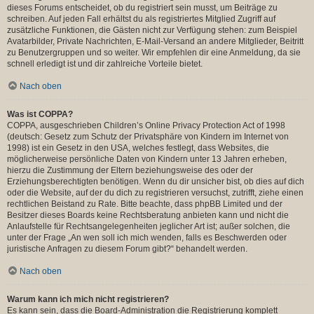
dieses Forums entscheidet, ob du registriert sein musst, um Beiträge zu
schreiben. Auf jeden Fall erhältst du als registriertes Mitglied Zugriff auf
zusätzliche Funktionen, die Gästen nicht zur Verfügung stehen: zum Beispiel
Avatarbilder, Private Nachrichten, E-Mail-Versand an andere Mitglieder, Beitritt
zu Benutzergruppen und so weiter. Wir empfehlen dir eine Anmeldung, da sie
schnell erledigt ist und dir zahlreiche Vorteile bietet.
Nach oben
Was ist COPPA?
COPPA, ausgeschrieben Children’s Online Privacy Protection Act of 1998
(deutsch: Gesetz zum Schutz der Privatsphäre von Kindern im Internet von
1998) ist ein Gesetz in den USA, welches festlegt, dass Websites, die
möglicherweise persönliche Daten von Kindern unter 13 Jahren erheben,
hierzu die Zustimmung der Eltern beziehungsweise des oder der
Erziehungsberechtigten benötigen. Wenn du dir unsicher bist, ob dies auf dich
oder die Website, auf der du dich zu registrieren versuchst, zutrifft, ziehe einen
rechtlichen Beistand zu Rate. Bitte beachte, dass phpBB Limited und der
Besitzer dieses Boards keine Rechtsberatung anbieten kann und nicht die
Anlaufstelle für Rechtsangelegenheiten jeglicher Art ist; außer solchen, die
unter der Frage „An wen soll ich mich wenden, falls es Beschwerden oder
juristische Anfragen zu diesem Forum gibt?“ behandelt werden.
Nach oben
Warum kann ich mich nicht registrieren?
Es kann sein, dass die Board-Administration die Registrierung komplett