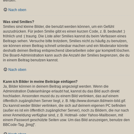
werden.
Nach oben
Was sind Smilies?
Smilies sind kleine Bilder, die benutzt werden können, um ein Gefühl
auszudrücken. Für jeden Smilie gibt es einen kurzen Code, z. B. bedeutet :)
fröhlich und :( traurig. Die Liste aller Smilies kannst du beim Verfassen eines
Beitrags sehen. Versuche bitte trotzdem, Smilies nicht zu häufig zu benutzen,
sie können einen Beitrag schnell unlesbar machen und ein Moderator könnte
deshalb deinen Beitrag entsprechend überarbeiten oder gar komplett löschen.
Die Board-Administration kann auch die Anzahl der Smilies begrenzen, die du
in einem Beitrag benutzen kannst.
Nach oben
Kann ich Bilder in meine Beiträge einfügen?
Ja, Bilder können in deinem Beitrag angezeigt werden. Wenn die
Administration Dateianhänge erlaubt hat, kannst du das Bild auch direkt
hochladen. Ansonsten musst du zu einem Bild verlinken, das auf einem
öffentlich zugänglichen Server liegt, z. B. http://www.domain.tld/mein-bild.gif.
Du kannst weder Bilder verlinken, die sich auf deinem eigenen PC befinden
(außer es ist ein öffentlich zugänglicher Server), noch zu Bildern, die nur nach
einer Anmeldung verfügbar sind, z. B. Hotmail- oder Yahoo-Mailboxen, mit
einem Passwort geschützte Seiten usw. Um das Bild anzuzeigen, benutze den
BBCode-Tag „[img]“.