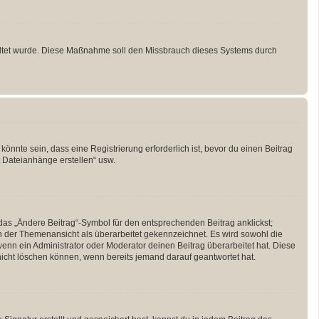
schaltet wurde. Diese Maßnahme soll den Missbrauch dieses Systems durch
nnte sein, dass eine Registrierung erforderlich ist, bevor du einen Beitrag
t Dateianhänge erstellen“ usw.
das „Ändere Beitrag“-Symbol für den entsprechenden Beitrag anklickst;
 in der Themenansicht als überarbeitet gekennzeichnet. Es wird sowohl die
enn ein Administrator oder Moderator deinen Beitrag überarbeitet hat. Diese
g nicht löschen können, wenn bereits jemand darauf geantwortet hat.