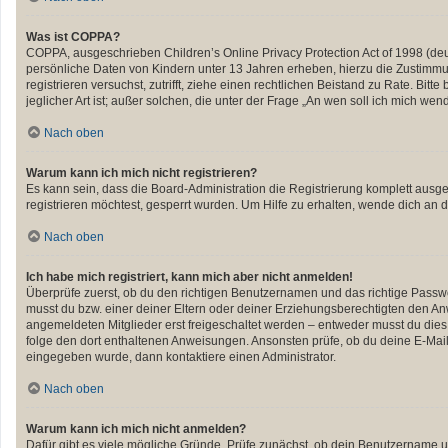
Was ist COPPA?
COPPA, ausgeschrieben Children’s Online Privacy Protection Act of 1998 (deu
persönliche Daten von Kindern unter 13 Jahren erheben, hierzu die Zustimmun
registrieren versuchst, zutrifft, ziehe einen rechtlichen Beistand zu Rate. B
jeglicher Art ist; außer solchen, die unter der Frage „An wen soll ich mich w
Nach oben
Warum kann ich mich nicht registrieren?
Es kann sein, dass die Board-Administration die Registrierung komplett aus
registrieren möchtest, gesperrt wurden. Um Hilfe zu erhalten, wende dich an d
Nach oben
Ich habe mich registriert, kann mich aber nicht anmelden!
Überprüfe zuerst, ob du den richtigen Benutzernamen und das richtige Pass
musst du bzw. einer deiner Eltern oder deiner Erziehungsberechtigten den Anwe
angemeldeten Mitglieder erst freigeschaltet werden – entweder musst du dies se
folge den dort enthaltenen Anweisungen. Ansonsten prüfe, ob du deine E-Mail
eingegeben wurde, dann kontaktiere einen Administrator.
Nach oben
Warum kann ich mich nicht anmelden?
Dafür gibt es viele mögliche Gründe. Prüfe zunächst, ob dein Benutzername un