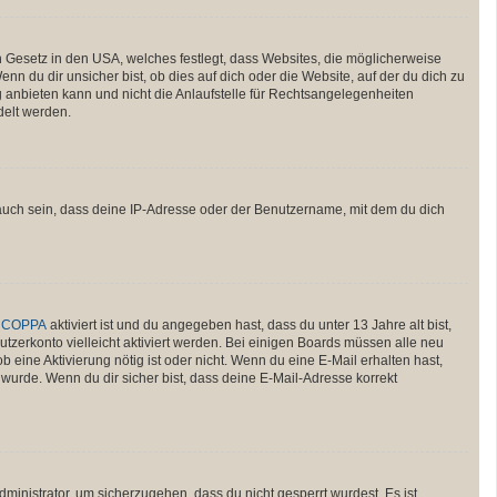
n Gesetz in den USA, welches festlegt, dass Websites, die möglicherweise
 du dir unsicher bist, ob dies auf dich oder die Website, auf der du dich zu
ng anbieten kann und nicht die Anlaufstelle für Rechtsangelegenheiten
delt werden.
auch sein, dass deine IP-Adresse oder der Benutzername, mit dem du dich
n
COPPA
aktiviert ist und du angegeben hast, dass du unter 13 Jahre alt bist,
utzerkonto vielleicht aktiviert werden. Bei einigen Boards müssen alle neu
b eine Aktivierung nötig ist oder nicht. Wenn du eine E-Mail erhalten hast,
wurde. Wenn du dir sicher bist, dass deine E-Mail-Adresse korrekt
ministrator, um sicherzugehen, dass du nicht gesperrt wurdest. Es ist