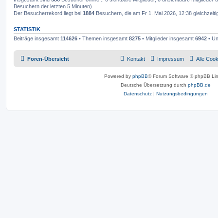
Besuchern der letzten 5 Minuten)
Der Besucherrekord liegt bei
1884
Besuchern, die am Fr 1. Mai 2026, 12:38 gleichzeiti
STATISTIK
Beiträge insgesamt
114626
• Themen insgesamt
8275
• Mitglieder insgesamt
6942
• Un
Foren-Übersicht
Kontakt
Impressum
Alle Coo
Powered by
phpBB
® Forum Software © phpBB Lim
Deutsche Übersetzung durch
phpBB.de
Datenschutz
|
Nutzungsbedingungen