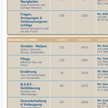
von
Bett
Neuigkeiten
Mo 2. Au
neue Funktionen und
wichtige Hinweise
Fragen,
Re: AV
109
1055
von
lutz
Anregungen &
Mi 29. D
Verbesserungsvor
schläge
interner Austausch rund
um das Forum
DER AIREDALE TERRIER
THEMEN
BEITRÄGE
LETZTER
Airedale - Welpen
Re: Ank
131
4475
von
Len
Geburt, Aufzucht,
Di 4. Mä
Einzug, Sozialisation
Pflege
Re: Tri
133
2387
von
Jerr
hilfreiche Tips und
Di 19. M
Tricks
Ernährung
Re: Mar
78
1070
von
Chri
Tips und Anregungen
Sa 7. Ja
zum Hundefutter
B.A.R.F. -
Re: Ver
85
1475
von
Asc
Rohfütterung
Fr 1. Ma
Ansätze und
Hilfestellungen
Gesunderhaltung
Re: Gro
167
2938
von
Elli
& Vorbeugung
Mo 17. N
alles zum Thema