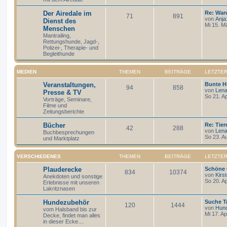
Der Airedale im
Re: War
71
891
von
Anja
Dienst des
Mi 15. M
Menschen
Mantrailing,
Rettungshunde, Jagd-,
Polizei-, Therapie- und
Begleithunde
MEDIEN
THEMEN
BEITRÄGE
LETZTER
Veranstaltungen,
Bunte H
94
858
von
Len
Presse & TV
So 21. A
Vorträge, Seminare,
Filme und
Zeitungsberichte
Bücher
Re: Tier
42
288
von
Len
Buchbesprechungen
So 23. A
und Marktplatz
VERSCHIEDENES
THEMEN
BEITRÄGE
LETZTER
Plauderecke
Schöne 
834
10374
von
Kirs
Anekdoten und sonstige
So 20. A
Erlebnisse mit unseren
Lakritznasen
Hundezubehör
Suche T
120
1444
von
Hund
vom Halsband bis zur
Mi 17. A
Decke, findet man alles
in dieser Ecke....