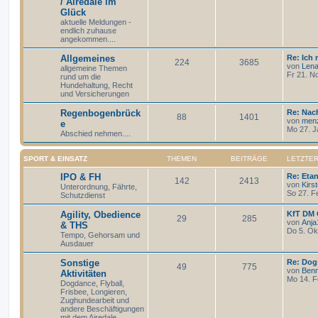
/ Airedale im
Glück
aktuelle Meldungen -
endlich zuhause
angekommen....
Allgemeines
Re: Ich
224
3685
von
Len
allgemeine Themen
Fr 21. N
rund um die
Hundehaltung, Recht
und Versicherungen
Regenbogenbrück
Re: Nac
88
1401
von
men
e
Mo 27. J
Abschied nehmen....
SPORT & EINSATZ
THEMEN
BEITRÄGE
LETZTER
IPO & FH
Re: Eta
142
2413
von
Kirs
Unterordnung, Fährte,
So 27. F
Schutzdienst
Agility, Obedience
KfT DM 
29
285
von
Anja
& THS
Do 5. Ok
Tempo, Gehorsam und
Ausdauer
Sonstige
Re: Dog
49
775
von
Ben
Aktivitäten
Mo 14. F
Dogdance, Flyball,
Frisbee, Longieren,
Zughundearbeit und
andere Beschäftigungen
mit dem Airedale