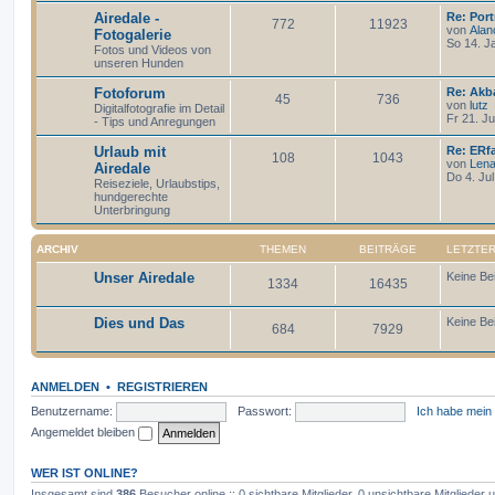
Airedale -
Re: Port
772
11923
von
Alan
Fotogalerie
So 14. J
Fotos und Videos von
unseren Hunden
Fotoforum
Re: Akb
45
736
von
lutz
Digitalfotografie im Detail
Fr 21. Ju
- Tips und Anregungen
Urlaub mit
Re: ERf
108
1043
von
Len
Airedale
Do 4. Ju
Reiseziele, Urlaubstips,
hundgerechte
Unterbringung
ARCHIV
THEMEN
BEITRÄGE
LETZTER
Unser Airedale
Keine Be
1334
16435
Dies und Das
Keine Be
684
7929
ANMELDEN
•
REGISTRIEREN
Benutzername:
Passwort:
Ich habe mein
Angemeldet bleiben
WER IST ONLINE?
Insgesamt sind
386
Besucher online :: 0 sichtbare Mitglieder, 0 unsichtbare Mitglieder