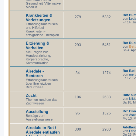
Gesundheit / Alternative
Medizin
Krankheiten &
Re: Hum
279
5382
von
Led
Verletzungen
Fr 14. Ju
Erfahrungsaustausch
und Hilfe bei
Krankheiten -
erfolgreiche Therapien
Erziehung &
Re: Rüc
293
5451
von
Bett
Verhalten
Sa 4. Ap
alle Fragen zur
Hundeerziehung,
Körpersprache,
Kommunikation
Airedale -
Re: Rat
34
1274
von
men
Senioren
Fr 12. S
Erfahrungsaustausch
über ihre jetzigen
Bedürfnisse
Zucht
Hilfe s
106
2633
von
Nikit
Themen rund um das
Sa 18. M
Zuchtwesen
Ausstellung
Re: Onn
96
1325
von
Asc
Beiträge zum
Mo 13. M
Ausstellungswesen
Airedale in Not /
Adelhei
300
2900
von
Len
Airedale entlaufen
Do 26. F