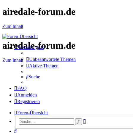
airedale-forum.de
Zum Inhalt
airedale-forum.de
Schnellzugriff
Unbeantwortete Themen
Zum Inhalt
Aktive Themen
Suche
FAQ
Anmelden
Registrieren
Foren-Übersicht
Erweiterte
Suche
Suche
Suche