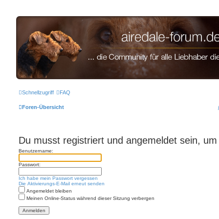
airedale-forum.de
Schnellzugriff
FAQ
Foren-Übersicht
Du musst registriert und angemeldet sein, um
Benutzername:
Passwort:
Ich habe mein Passwort vergessen
Die Aktivierungs-E-Mail erneut senden
Angemeldet bleiben
Meinen Online-Status während dieser Sitzung verbergen