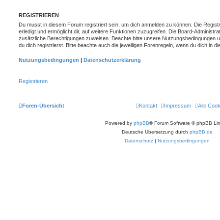
REGISTRIEREN
Du musst in diesem Forum registriert sein, um dich anmelden zu können. Die Registr
erledigt und ermöglicht dir, auf weitere Funktionen zuzugreifen. Die Board-Administra
zusätzliche Berechtigungen zuweisen. Beachte bitte unsere Nutzungsbedingungen 
du dich registrierst. Bitte beachte auch die jeweiligen Forenregeln, wenn du dich in
Nutzungsbedingungen
|
Datenschutzerklärung
Registrieren
Foren-Übersicht
Kontakt
Impressum
Alle Coo
Powered by
phpBB
® Forum Software © phpBB Lim
Deutsche Übersetzung durch
phpBB.de
Datenschutz
|
Nutzungsbedingungen