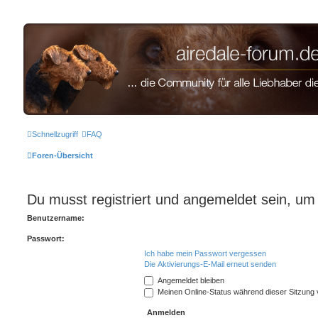
airedale-forum.de
Schnellzugriff
FAQ
Foren-Übersicht
Du musst registriert und angemeldet sein, um
Benutzername:
Passwort:
Ich habe mein Passwort vergessen
Die Aktivierungs-E-Mail erneut senden
Angemeldet bleiben
Meinen Online-Status während dieser Sitzung