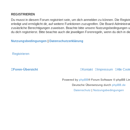
REGISTRIEREN
Du musst in diesem Forum registriert sein, um dich anmelden zu können. Die Registr
erledigt und ermöglicht dir, auf weitere Funktionen zuzugreifen. Die Board-Administra
zusätzliche Berechtigungen zuweisen. Beachte bitte unsere Nutzungsbedingungen 
du dich registrierst. Bitte beachte auch die jeweiligen Forenregeln, wenn du dich in
Nutzungsbedingungen
|
Datenschutzerklärung
Registrieren
Foren-Übersicht
Kontakt
Impressum
Alle Coo
Powered by
phpBB
® Forum Software © phpBB Lim
Deutsche Übersetzung durch
phpBB.de
Datenschutz
|
Nutzungsbedingungen