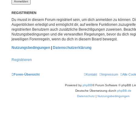
REGISTRIEREN
Du musst in diesem Forum registriert sein, um dich anmelden zu können. Di
Augenblicken erledigt und ermöglicht dir, auf weitere Funktionen zuzugreif
registrierten Benutzern auch zusätzliche Berechtigungen zuweisen. Beachte
Nutzungsbedingungen und die verwandten Regelungen, bevor du dich registr
jeweiligen Forenregeln, wenn du dich in diesem Board bewegst.
Nutzungsbedingungen
|
Datenschutzerklärung
Registrieren
Foren-Übersicht
Kontakt
Impressum
Alle Coo
Powered by
phpBB
® Forum Software © phpBB Lim
Deutsche Übersetzung durch
phpBB.de
Datenschutz
|
Nutzungsbedingungen