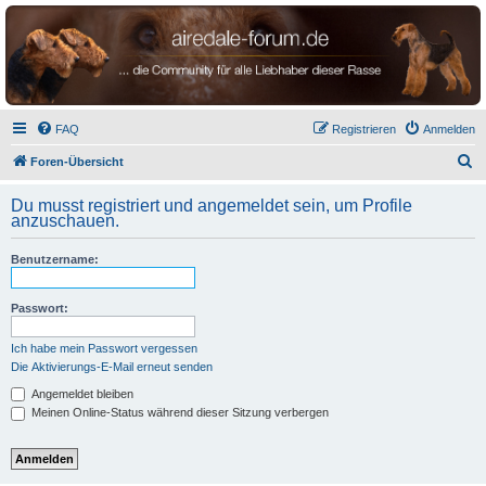
airedale-forum.de
FAQ
Registrieren
Anmelden
S
Foren-Übersicht
u
Du musst registriert und angemeldet sein, um Profile
c
anzuschauen.
h
Benutzername:
e
Passwort:
Ich habe mein Passwort vergessen
Die Aktivierungs-E-Mail erneut senden
Angemeldet bleiben
Meinen Online-Status während dieser Sitzung verbergen