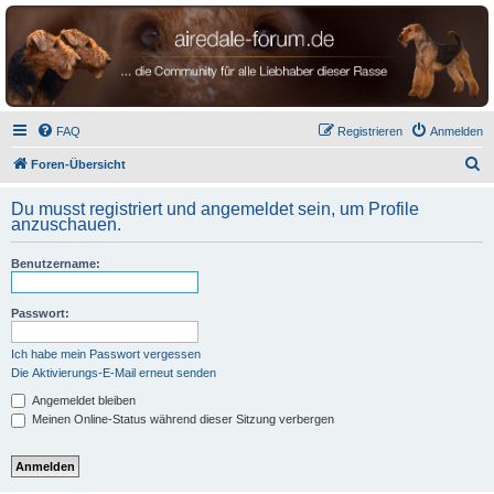
airedale-forum.de
FAQ
Registrieren
Anmelden
S
Foren-Übersicht
u
Du musst registriert und angemeldet sein, um Profile
c
anzuschauen.
h
Benutzername:
e
Passwort:
Ich habe mein Passwort vergessen
Die Aktivierungs-E-Mail erneut senden
Angemeldet bleiben
Meinen Online-Status während dieser Sitzung verbergen