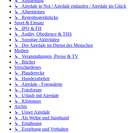
↳ Ausstellung
↳ Airedale in Not / Airedale entlaufen / Airedale im Glück
↳ Allgemeines
↳ Regenbogenbrücke
Sport & Einsatz
↳ IPO & FH
↳ Agility, Obedience & THS
↳ Sonstige Aktivitäten
↳ Der Airedale im Dienst des Menschen
Medien
↳ Veranstaltungen, Presse & TV
↳ Bücher
Verschiedenes
↳ Plauderecke
↳ Hundezubehör
↳ Airedale - Fotogalerie
↳ Fotoforum
↳ Urlaub mit Airedale
↳ Klönstuuv
Archiv
↳ Unser Airedale
↳ Als Welpe und Junghund
↳ Ernährung
↳ Erziehung und Verhalten