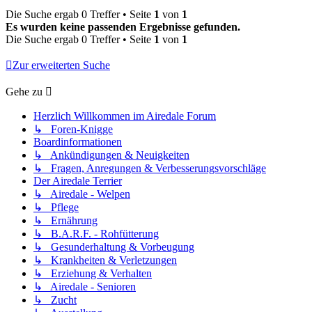
Die Suche ergab 0 Treffer • Seite
1
von
1
Es wurden keine passenden Ergebnisse gefunden.
Die Suche ergab 0 Treffer • Seite
1
von
1
Zur erweiterten Suche
Gehe zu
Herzlich Willkommen im Airedale Forum
↳ Foren-Knigge
Boardinformationen
↳ Ankündigungen & Neuigkeiten
↳ Fragen, Anregungen & Verbesserungsvorschläge
Der Airedale Terrier
↳ Airedale - Welpen
↳ Pflege
↳ Ernährung
↳ B.A.R.F. - Rohfütterung
↳ Gesunderhaltung & Vorbeugung
↳ Krankheiten & Verletzungen
↳ Erziehung & Verhalten
↳ Airedale - Senioren
↳ Zucht