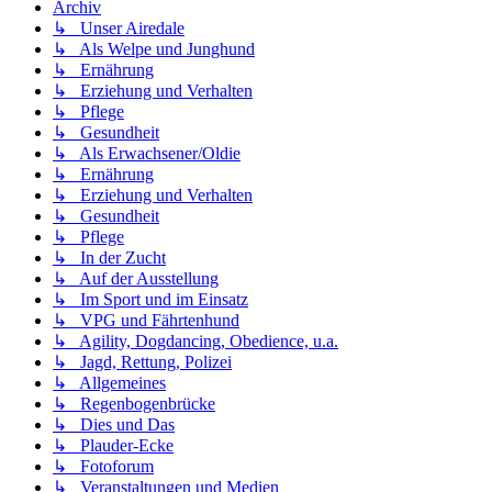
Archiv
↳ Unser Airedale
↳ Als Welpe und Junghund
↳ Ernährung
↳ Erziehung und Verhalten
↳ Pflege
↳ Gesundheit
↳ Als Erwachsener/Oldie
↳ Ernährung
↳ Erziehung und Verhalten
↳ Gesundheit
↳ Pflege
↳ In der Zucht
↳ Auf der Ausstellung
↳ Im Sport und im Einsatz
↳ VPG und Fährtenhund
↳ Agility, Dogdancing, Obedience, u.a.
↳ Jagd, Rettung, Polizei
↳ Allgemeines
↳ Regenbogenbrücke
↳ Dies und Das
↳ Plauder-Ecke
↳ Fotoforum
↳ Veranstaltungen und Medien