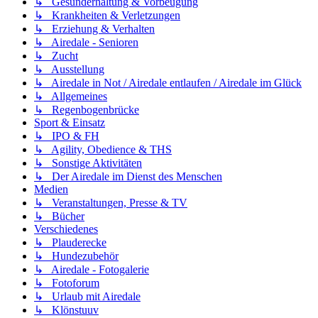
↳ Gesunderhaltung & Vorbeugung
↳ Krankheiten & Verletzungen
↳ Erziehung & Verhalten
↳ Airedale - Senioren
↳ Zucht
↳ Ausstellung
↳ Airedale in Not / Airedale entlaufen / Airedale im Glück
↳ Allgemeines
↳ Regenbogenbrücke
Sport & Einsatz
↳ IPO & FH
↳ Agility, Obedience & THS
↳ Sonstige Aktivitäten
↳ Der Airedale im Dienst des Menschen
Medien
↳ Veranstaltungen, Presse & TV
↳ Bücher
Verschiedenes
↳ Plauderecke
↳ Hundezubehör
↳ Airedale - Fotogalerie
↳ Fotoforum
↳ Urlaub mit Airedale
↳ Klönstuuv