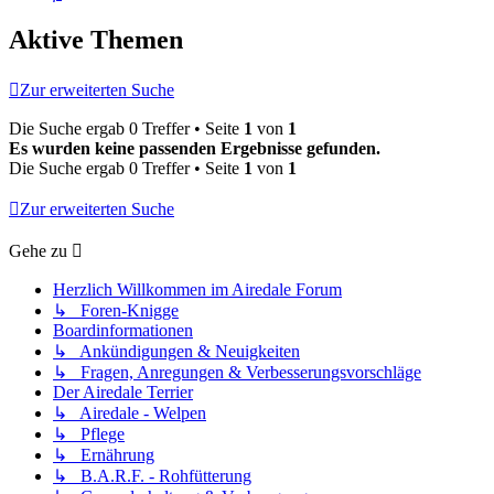
Aktive Themen
Zur erweiterten Suche
Die Suche ergab 0 Treffer • Seite
1
von
1
Es wurden keine passenden Ergebnisse gefunden.
Die Suche ergab 0 Treffer • Seite
1
von
1
Zur erweiterten Suche
Gehe zu
Herzlich Willkommen im Airedale Forum
↳ Foren-Knigge
Boardinformationen
↳ Ankündigungen & Neuigkeiten
↳ Fragen, Anregungen & Verbesserungsvorschläge
Der Airedale Terrier
↳ Airedale - Welpen
↳ Pflege
↳ Ernährung
↳ B.A.R.F. - Rohfütterung