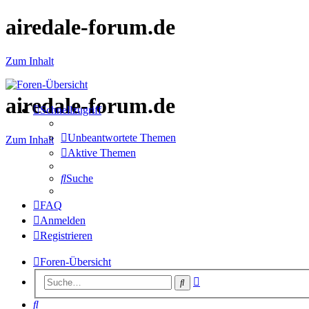
airedale-forum.de
Zum Inhalt
airedale-forum.de
Schnellzugriff
Unbeantwortete Themen
Zum Inhalt
Aktive Themen
Suche
FAQ
Anmelden
Registrieren
Foren-Übersicht
Erweiterte
Suche
Suche
Suche