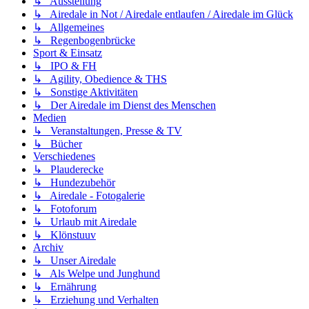
↳ Ausstellung
↳ Airedale in Not / Airedale entlaufen / Airedale im Glück
↳ Allgemeines
↳ Regenbogenbrücke
Sport & Einsatz
↳ IPO & FH
↳ Agility, Obedience & THS
↳ Sonstige Aktivitäten
↳ Der Airedale im Dienst des Menschen
Medien
↳ Veranstaltungen, Presse & TV
↳ Bücher
Verschiedenes
↳ Plauderecke
↳ Hundezubehör
↳ Airedale - Fotogalerie
↳ Fotoforum
↳ Urlaub mit Airedale
↳ Klönstuuv
Archiv
↳ Unser Airedale
↳ Als Welpe und Junghund
↳ Ernährung
↳ Erziehung und Verhalten