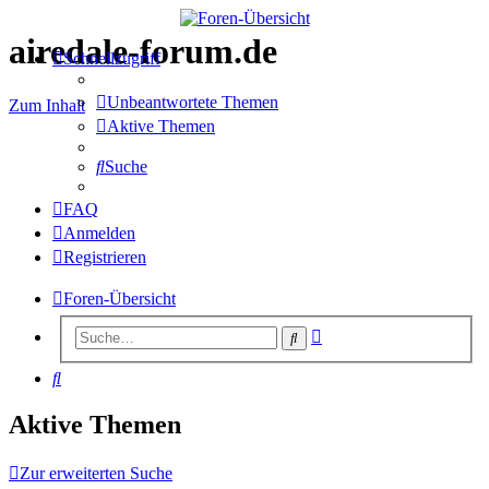
airedale-forum.de
Schnellzugriff
Unbeantwortete Themen
Zum Inhalt
Aktive Themen
Suche
FAQ
Anmelden
Registrieren
Foren-Übersicht
Erweiterte
Suche
Suche
Suche
Aktive Themen
Zur erweiterten Suche