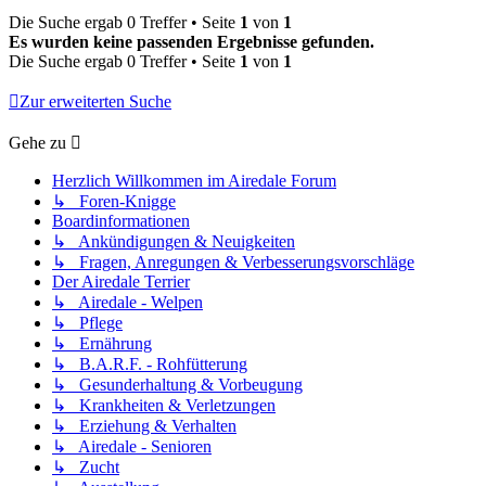
Die Suche ergab 0 Treffer • Seite
1
von
1
Es wurden keine passenden Ergebnisse gefunden.
Die Suche ergab 0 Treffer • Seite
1
von
1
Zur erweiterten Suche
Gehe zu
Herzlich Willkommen im Airedale Forum
↳ Foren-Knigge
Boardinformationen
↳ Ankündigungen & Neuigkeiten
↳ Fragen, Anregungen & Verbesserungsvorschläge
Der Airedale Terrier
↳ Airedale - Welpen
↳ Pflege
↳ Ernährung
↳ B.A.R.F. - Rohfütterung
↳ Gesunderhaltung & Vorbeugung
↳ Krankheiten & Verletzungen
↳ Erziehung & Verhalten
↳ Airedale - Senioren
↳ Zucht