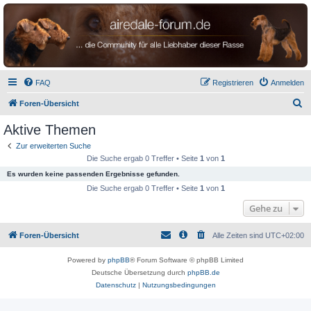
airedale-forum.de
FAQ
Registrieren
Anmelden
S
Foren-Übersicht
u
Aktive Themen
c
Zur erweiterten Suche
h
Die Suche ergab 0 Treffer • Seite
1
von
1
e
Es wurden keine passenden Ergebnisse gefunden.
Die Suche ergab 0 Treffer • Seite
1
von
1
Gehe zu
Foren-Übersicht
Alle Zeiten sind
UTC+02:00
Powered by
phpBB
® Forum Software © phpBB Limited
Deutsche Übersetzung durch
phpBB.de
Datenschutz
|
Nutzungsbedingungen