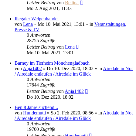
Letzter Beitrag
von
Bettina
Mo 2. Aug 2021, 11:33
Illegaler Welpenhandel
von
Lena
» Mo 10. Mai 2021, 13:01 » in
Veranstaltungen,
Presse & TV
0
Antworten
28755
Zugriffe
Letzter Beitrag
von
Lena
Mo 10. Mai 2021, 13:01
Barney im Tierheim Mönchengladbach
von
Anja1402
» Do 10. Dez 2020, 18:02 » in
Airedale in Not
/ Airedale entlaufen / Airedale im Glück
0
Antworten
17644
Zugriffe
Letzter Beitrag
von
Anja1402
Do 10. Dez 2020, 18:02
Ben 8 Jahre suchend...
von
Hundemutti
» So 2. Feb 2020, 08:56 » in
Airedale in Not
/ Airedale entlaufen / Airedale im Glück
0
Antworten
19700
Zugriffe
Letzter Beitrag
von
Hundemutti