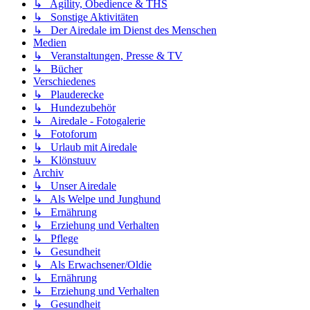
↳ Agility, Obedience & THS
↳ Sonstige Aktivitäten
↳ Der Airedale im Dienst des Menschen
Medien
↳ Veranstaltungen, Presse & TV
↳ Bücher
Verschiedenes
↳ Plauderecke
↳ Hundezubehör
↳ Airedale - Fotogalerie
↳ Fotoforum
↳ Urlaub mit Airedale
↳ Klönstuuv
Archiv
↳ Unser Airedale
↳ Als Welpe und Junghund
↳ Ernährung
↳ Erziehung und Verhalten
↳ Pflege
↳ Gesundheit
↳ Als Erwachsener/Oldie
↳ Ernährung
↳ Erziehung und Verhalten
↳ Gesundheit