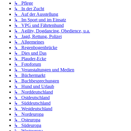
↳ Pflege
↳ In der Zucht
↳ Auf der Ausstellung
↳ Im Sport und im Einsatz
↳ VPG und Fährtenhund
↳ Agility, Dogdancing, Obedience, u.a.
↳ Jagd, Rettung, Polizei
↳ Allgemeines
↳ Regenbogenbrücke
↳ Dies und Das
↳ Plauder-Ecke
↳ Fotoforum
↳ Veranstaltungen und Medien
↳ Büchermarkt
↳ Buchbesprechungen
↳ Hund und Urlaub
↳ Norddeutschland
↳ Ostdeutschland
↳ Süddeutschland
↳ Westdeutschland
↳ Nordeuropa
↳ Osteuropa
↳ Südeuropa
↳ Westeuropa