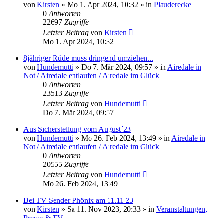
von
Kirsten
» Mo 1. Apr 2024, 10:32 » in
Plauderecke
0
Antworten
22697
Zugriffe
Letzter Beitrag
von
Kirsten
Mo 1. Apr 2024, 10:32
8jähriger Rüde muss dringend umziehen...
von
Hundemutti
» Do 7. Mär 2024, 09:57 » in
Airedale in
Not / Airedale entlaufen / Airedale im Glück
0
Antworten
23513
Zugriffe
Letzter Beitrag
von
Hundemutti
Do 7. Mär 2024, 09:57
Aus Sicherstellung vom August´23
von
Hundemutti
» Mo 26. Feb 2024, 13:49 » in
Airedale in
Not / Airedale entlaufen / Airedale im Glück
0
Antworten
20555
Zugriffe
Letzter Beitrag
von
Hundemutti
Mo 26. Feb 2024, 13:49
Bei TV Sender Phönix am 11.11 23
von
Kirsten
» Sa 11. Nov 2023, 20:33 » in
Veranstaltungen,
Presse & TV