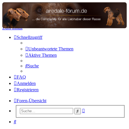
airedale-forum.de
Zum Inhalt
Schnellzugriff
Unbeantwortete Themen
Aktive Themen
Suche
FAQ
Anmelden
Registrieren
Foren-Übersicht
Erweiterte
Suche
Suche
Suche