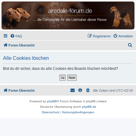
airedale-forum.de
FAQ
Registrieren
Anmelden
S
Foren-Übersicht
u
Alle Cookies löschen
c
h
Bist du dir sicher, dass du alle Cookies des Boards löschen möchtest?
e
Foren-Übersicht
Alle Zeiten sind
UTC+02:00
Powered by
phpBB
® Forum Software © phpBB Limited
Deutsche Übersetzung durch
phpBB.de
Datenschutz
|
Nutzungsbedingungen