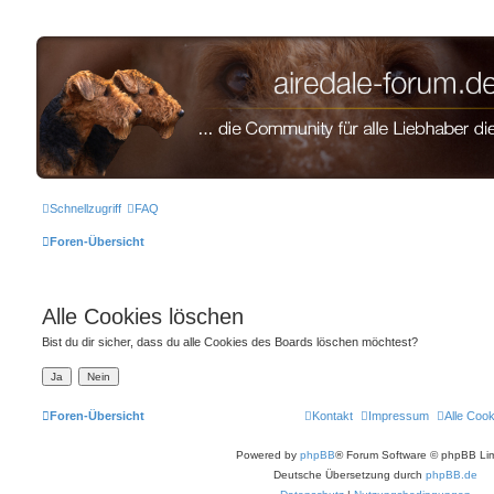
airedale-forum.de
Zum Inhalt
Schnellzugriff
FAQ
Foren-Übersicht
Alle Cookies löschen
Bist du dir sicher, dass du alle Cookies des Boards löschen möchtest?
Foren-Übersicht
Kontakt
Impressum
Alle Coo
Powered by
phpBB
® Forum Software © phpBB Lim
Deutsche Übersetzung durch
phpBB.de