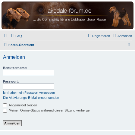
airedale-forum.de
FAQ
Registrieren
Anmelden
S
Foren-Übersicht
u
Anmelden
c
h
Benutzername:
e
Passwort:
Ich habe mein Passwort vergessen
Die Aktivierungs-E-Mail erneut senden
Angemeldet bleiben
Meinen Online-Status während dieser Sitzung verbergen