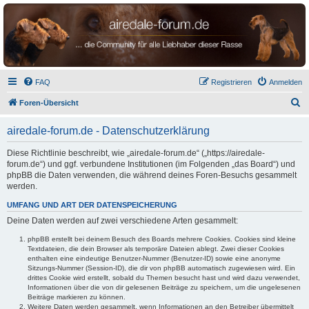
airedale-forum.de
FAQ
Registrieren
Anmelden
S
Foren-Übersicht
u
airedale-forum.de - Datenschutzerklärung
c
h
Diese Richtlinie beschreibt, wie „airedale-forum.de“ („https://airedale-
forum.de“) und ggf. verbundene Institutionen (im Folgenden „das Board“) und
e
phpBB die Daten verwenden, die während deines Foren-Besuchs gesammelt
werden.
UMFANG UND ART DER DATENSPEICHERUNG
Deine Daten werden auf zwei verschiedene Arten gesammelt:
phpBB erstellt bei deinem Besuch des Boards mehrere Cookies. Cookies sind kleine
Textdateien, die dein Browser als temporäre Dateien ablegt. Zwei dieser Cookies
enthalten eine eindeutige Benutzer-Nummer (Benutzer-ID) sowie eine anonyme
Sitzungs-Nummer (Session-ID), die dir von phpBB automatisch zugewiesen wird. Ein
drittes Cookie wird erstellt, sobald du Themen besucht hast und wird dazu verwendet,
Informationen über die von dir gelesenen Beiträge zu speichern, um die ungelesenen
Beiträge markieren zu können.
Weitere Daten werden gesammelt, wenn Informationen an den Betreiber übermittelt