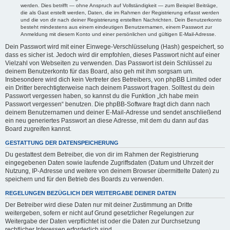
werden. Dies betrifft — ohne Anspruch auf Vollständigkeit — zum Beispiel Beiträge,
die als Gast erstellt werden, Daten, die im Rahmen der Registrierung erfasst werden
und die von dir nach deiner Registrierung erstellten Nachrichten. Dein Benutzerkonto
besteht mindestens aus einem eindeutigen Benutzernamen, einem Passwort zur
Anmeldung mit diesem Konto und einer persönlichen und gültigen E-Mail-Adresse.
Dein Passwort wird mit einer Einwege-Verschlüsselung (Hash) gespeichert, so
dass es sicher ist. Jedoch wird dir empfohlen, dieses Passwort nicht auf einer
Vielzahl von Webseiten zu verwenden. Das Passwort ist dein Schlüssel zu
deinem Benutzerkonto für das Board, also geh mit ihm sorgsam um.
Insbesondere wird dich kein Vertreter des Betreibers, von phpBB Limited oder
ein Dritter berechtigterweise nach deinem Passwort fragen. Solltest du dein
Passwort vergessen haben, so kannst du die Funktion „Ich habe mein
Passwort vergessen“ benutzen. Die phpBB-Software fragt dich dann nach
deinem Benutzernamen und deiner E-Mail-Adresse und sendet anschließend
ein neu generiertes Passwort an diese Adresse, mit dem du dann auf das
Board zugreifen kannst.
GESTATTUNG DER DATENSPEICHERUNG
Du gestattest dem Betreiber, die von dir im Rahmen der Registrierung
eingegebenen Daten sowie laufende Zugriffsdaten (Datum und Uhrzeit der
Nutzung, IP-Adresse und weitere von deinem Browser übermittelte Daten) zu
speichern und für den Betrieb des Boards zu verwenden.
REGELUNGEN BEZÜGLICH DER WEITERGABE DEINER DATEN
Der Betreiber wird diese Daten nur mit deiner Zustimmung an Dritte
weitergeben, sofern er nicht auf Grund gesetzlicher Regelungen zur
Weitergabe der Daten verpflichtet ist oder die Daten zur Durchsetzung
rechtlicher Interessen erforderlich sind.