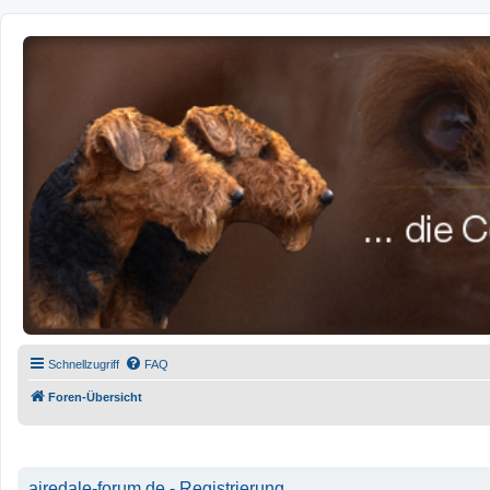
airedale-forum.de
Schnellzugriff
FAQ
Foren-Übersicht
airedale-forum.de - Registrierung