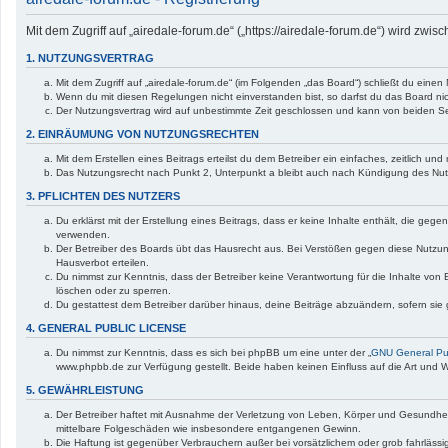
Mit dem Zugriff auf „airedale-forum.de“ („https://airedale-forum.de“) wird zw
1. NUTZUNGSVERTRAG
Mit dem Zugriff auf „airedale-forum.de“ (im Folgenden „das Board“) schließt du ein
Wenn du mit diesen Regelungen nicht einverstanden bist, so darfst du das Board nich
Der Nutzungsvertrag wird auf unbestimmte Zeit geschlossen und kann von beiden Sei
2. EINRÄUMUNG VON NUTZUNGSRECHTEN
Mit dem Erstellen eines Beitrags erteilst du dem Betreiber ein einfaches, zeitlich 
Das Nutzungsrecht nach Punkt 2, Unterpunkt a bleibt auch nach Kündigung des Nu
3. PFLICHTEN DES NUTZERS
Du erklärst mit der Erstellung eines Beitrags, dass er keine Inhalte enthält, die ge
verwenden.
Der Betreiber des Boards übt das Hausrecht aus. Bei Verstößen gegen diese Nutzun
Hausverbot erteilen.
Du nimmst zur Kenntnis, dass der Betreiber keine Verantwortung für die Inhalte von B
löschen oder zu sperren.
Du gestattest dem Betreiber darüber hinaus, deine Beiträge abzuändern, sofern sie
4. GENERAL PUBLIC LICENSE
Du nimmst zur Kenntnis, dass es sich bei phpBB um eine unter der „
GNU General Pub
www.phpbb.de zur Verfügung gestellt. Beide haben keinen Einfluss auf die Art und 
5. GEWÄHRLEISTUNG
Der Betreiber haftet mit Ausnahme der Verletzung von Leben, Körper und Gesundheit un
mittelbare Folgeschäden wie insbesondere entgangenen Gewinn.
Die Haftung ist gegenüber Verbrauchern außer bei vorsätzlichem oder grob fahrlässi