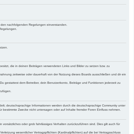
 mit den nachfolgenden Regelungen einverstanden.
n Regelungen.
utzen.
 besitzt, die in deinen Beiträgen verwendeten Links und Bilder zu setzen bzw. zu
mahnung zeitweise oder dauerhaft von der Nutzung dieses Boards ausschließen und dir ein
. Du gestattest dem Betreiber, dein Benutzerkonto, Beiträge und Funktionen jederzeit zu
zufügen.
delt; deutschsprachige Informationen werden durch die deutschsprachige Community unter
ür bestimmte Zwecke nicht untersagen oder auf Inhalte fremder Foren Einfluss nehmen.
 vorsätzliches oder grob fahrlässiges Verhalten zurückzuführen sind. Dies gilt auch für
etzung wesentlicher Vertragspflichten (Kardinalpflichten) auf die bei Vertragsschluss