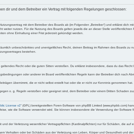
ischen dir und dem Betreiber ein Vertrag mit folgenden Regelungen geschlossen:
en Nutzungsvertrag mit dem Betreiber des Boards ab (im Folgenden „Betreiber“) und erklärst dich
t weiter nutzen. Für die Nutzung des Boards gelten jeweils die an dieser Stelle veröffentlichte
ten ohne Einhaltung einer Frist jederzeit gekündigt werden.
und räumlich unbeschränktes und unentgeltliches Recht, deinen Beitrag im Rahmen des Boards zu n
tzungsvertrages bestehen.
gen geltendes Recht oder die guten Sitten verstoßen. Du erklärst insbesondere, dass du das Recht
gsbedingungen oder anderer im Board veröffentlichten Regeln kann der Betreiber dich nach Ab
eiträgen übernimmt, die er nicht selbst erstellt hat oder die er nicht zur Kenntnis genommen hat
 gegen o. g. Regeln verstoßen oder geeignet sind, dem Betreiber oder einem Dritten Schaden zu
lic License v2
“ (GPL) bereitgestellten Foren-Software von phpBB Limited (www.phpbb.com) han
Weise, wie die Software verwendet wird. Sie können insbesondere die Verwendung der Software f
d der Verletzung wesentlicher Vertragspflichten (Kardinalpflichten) nur für Schäden, die auf ein
gem Verhalten oder bei Schäden aus der Verletzung von Leben, Körper und Gesundheit und der Verl