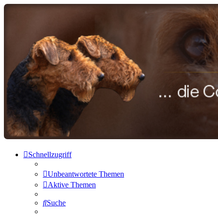
airedale-forum.de
Zum Inhalt
Schnellzugriff
Unbeantwortete Themen
Aktive Themen
Suche