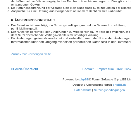
der Höhe nach auf die vertragstypischen Durchschnittsschäden begrenzt. Dies gilt auch
entgangenen Gewinn.
Die Haftungsbegrenzung der Absätze a bis c gilt sinngemäß auch zugunsten der Mitarbeit
Ansprüche für eine Haftung aus zwingendem nationalem Recht bleiben unberührt.
6. ÄNDERUNGSVORBEHALT
Der Betreiber ist berechtigt, die Nutzungsbedingungen und die Datenschutzerklärung z
per E-Mail mitgeteilt.
Der Nutzer ist berechtigt, den Änderungen zu widersprechen. Im Falle des Widerspruchs
dem Nutzer bestehende Vertragsverhältnis mit sofortiger Wirkung.
Die Änderungen gelten als anerkannt und verbindlich, wenn der Nutzer den Änderungen
Informationen über den Umgang mit deinen persönlichen Daten sind in der Datenschu
Zurück zur vorherigen Seite
Foren-Übersicht
Kontakt
Impressum
Alle Coo
Powered by
phpBB
® Forum Software © phpBB Lim
Deutsche Übersetzung durch
phpBB.de
Datenschutz
|
Nutzungsbedingungen