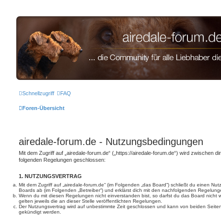
airedale-forum.de
Zum Inhalt
Schnellzugriff
FAQ
Foren-Übersicht
airedale-forum.de - Nutzungsbedingungen
Mit dem Zugriff auf „airedale-forum.de“ („https://airedale-forum.de“) wird zwischen di
folgenden Regelungen geschlossen:
1. NUTZUNGSVERTRAG
Mit dem Zugriff auf „airedale-forum.de“ (im Folgenden „das Board“) schließt du einen Nu
Boards ab (im Folgenden „Betreiber“) und erklärst dich mit den nachfolgenden Regelung
Wenn du mit diesen Regelungen nicht einverstanden bist, so darfst du das Board nicht 
gelten jeweils die an dieser Stelle veröffentlichten Regelungen.
Der Nutzungsvertrag wird auf unbestimmte Zeit geschlossen und kann von beiden Seiten 
gekündigt werden.