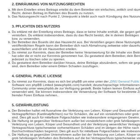
2. EINRÄUMUNG VON NUTZUNGSRECHTEN
Mit dem Erstellen eines Beitrags erteilst du dem Betreiber ein einfaches, zeitlich und r
Recht, deinen Beitrag im Rahmen des Boards zu nutzen.
Das Nutzungsrecht nach Punkt 2, Unterpunkt a bleibt auch nach Kündigung des Nutzun
3. PFLICHTEN DES NUTZERS
Du erklärst mit der Erstellung eines Beitrags, dass er keine Inhalte enthält, die gegen g
verstoßen. Du erklärst insbesondere, dass du das Recht besitzt, die in deinen Beiträge
bzw. zu verwenden.
Der Betreiber des Boards übt das Hausrecht aus. Bei Verstößen gegen diese Nutzungs
veröffentlichten Regeln kann der Betreiber dich nach Abmahnung zeitweise oder dauerh
ausschließen und dir ein Hausverbot erteilen.
Du nimmst zur Kenntnis, dass der Betreiber keine Verantwortung für die Inhalte von Beiträ
hat oder die er nicht zur Kenntnis genommen hat. Du gestattest dem Betreiber, dein Be
jederzeit zu löschen oder zu sperren.
Du gestattest dem Betreiber darüber hinaus, deine Beiträge abzuändern, sofern sie geg
sind, dem Betreiber oder einem Dritten Schaden zuzufügen.
4. GENERAL PUBLIC LICENSE
Du nimmst zur Kenntnis, dass es sich bei phpBB um eine unter der „
GNU General Public
Software von phpBB Limited (www.phpbb.com) handelt; deutschsprachige Informationen
Community unter www.phpbb.de zur Verfügung gestellt. Beide haben keinen Einfluss auf 
verwendet wird. Sie können insbesondere die Verwendung der Software für bestimmte Zw
fremder Foren Einfluss nehmen.
5. GEWÄHRLEISTUNG
Der Betreiber haftet mit Ausnahme der Verletzung von Leben, Körper und Gesundheit un
Vertragspflichten (Kardinalpflichten) nur für Schäden, die auf ein vorsätzliches oder gro
sind. Dies gilt auch für mittelbare Folgeschäden wie insbesondere entgangenen Gewinn.
Die Haftung ist gegenüber Verbrauchern außer bei vorsätzlichem oder grob fahrlässige
Verletzung von Leben, Körper und Gesundheit und der Verletzung wesentlicher Vertragspfl
Vertragsschluss typischerweise vorhersehbaren Schäden und im übrigen der Höhe nach a
Durchschnittsschäden begrenzt. Dies gilt auch für mittelbare Folgeschäden wie insbe
Die Haftung ist gegenüber Unternehmern außer bei der Verletzung von Leben, Körper u
grob fahrlässigem Verhalten des Betreibers auf die bei Vertragsschluss typischerweise