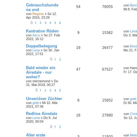
Gebrauchshunde
von
Ben
54
76055
na und
Mi 8. Fe
von
Regine
» So 12.
Apr 2015, 23:29
1
2
3
4
5
6
Kastration Rüden
von
Len
9
15382
von
Asco
» So 27. Feb
Do 3. Mä
2022, 16:12
Doppelbelegung
von
Kirs
19
26477
von
Lena
» So 30. Jan
Mo 21. F
2022, 17:51
1
2
Bald wieder ein
von
Hans
47
67527
Airedale - nur
Fr 17. D
woher?
von
sternemond
» Do
31. Mai 2018, 00:27
1
2
3
4
5
Unseriöser Züchter
von
gotti
6
15652
von
gotti
» Mi 10. Mär
Di 30. M
2021, 07:36
Redline Airedale
von
Chri
16
27890
von
Lena
» Do 9. Jul
So 12. J
2020, 00:04
1
2
Alter erste
von
Mei
3
11503