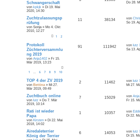
Schwangerschaft
Do 28. M
von
kpkjk
» Di 19. Mai
2020, 14:30
Zuchtzulassungsp
von
Chri
11
38134
rüfung
So 19. A
von
Sonja
» Mo 4. Okt
2010, 12:27
1
2
Protokoll
von
lutz
91
111942
Züchterversammlu
Sa 13. A
ng 2019
von
Anja1402
» Fr 15.
Mär 2019, 13:23
1
6
7
8
9
10
…
TOP 4 der ZV 2019
von
lutz
2
11462
von
Bettina
» Mi 27.
Mi 27. M
Mär 2019, 09:49
Zuchtbuch online
von
Anja
7
15029
von
lutz
» Do 7. Mär
Fr 15. M
2019, 10:14
Rati ist wieder
von
Eddi
1
10357
Papa
Di 22. M
von
Kirsten
» Di 22. Mai
2018, 14:02
Airedaleterrier
von
lutz
6
14053
König der Terrier
Di 15. M
von
lutz
» Di 15. Mai