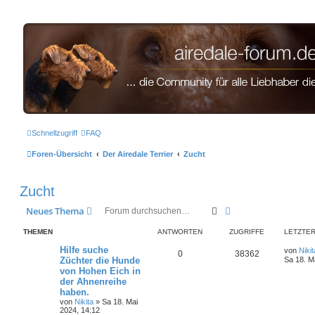
airedale-forum.de
Schnellzugriff
FAQ
Foren-Übersicht
Der Airedale Terrier
Zucht
Zucht
Suche
Erweiterte Suche
Neues Thema
THEMEN
ANTWORTEN
ZUGRIFFE
LETZTER
Hilfe suche
von
Nikit
0
38362
Züchter die Hunde
Sa 18. M
von Hohen Eich in
der Ahnenreihe
haben.
von
Nikita
» Sa 18. Mai
2024, 14:12