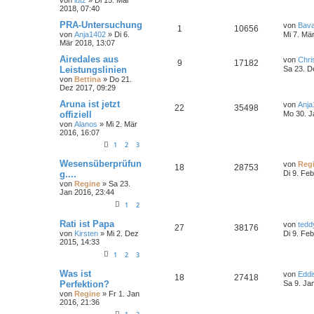
2018, 07:40
PRA-Untersuchung
von
Bava
1
10656
von
Anja1402
» Di 6.
Mi 7. Mä
Mär 2018, 13:07
Airedales aus
von
Chri
9
17182
Leistungslinien
Sa 23. D
von
Bettina
» Do 21.
Dez 2017, 09:29
Aruna ist jetzt
von
Anja
22
35498
offiziell
Mo 30. J
von
Alanos
» Mi 2. Mär
2016, 16:07
1
2
3
Wesensüberprüfun
von
Reg
18
28753
g....
Di 9. Fe
von
Regine
» Sa 23.
Jan 2016, 23:44
1
2
Rati ist Papa
von
tedd
27
38176
von
Kirsten
» Mi 2. Dez
Di 9. Fe
2015, 14:33
1
2
3
Was ist
von
Eddi
18
27418
Perfektion?
Sa 9. Ja
von
Regine
» Fr 1. Jan
2016, 21:36