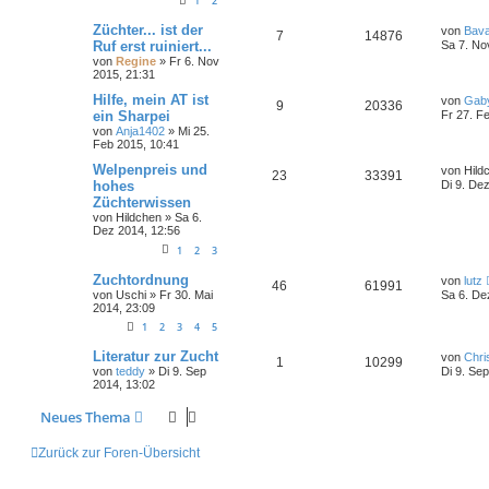
1
2
Züchter... ist der
von
Bava
7
14876
Ruf erst ruiniert...
Sa 7. No
von
Regine
» Fr 6. Nov
2015, 21:31
Hilfe, mein AT ist
von
Gab
9
20336
ein Sharpei
Fr 27. F
von
Anja1402
» Mi 25.
Feb 2015, 10:41
Welpenpreis und
von
Hild
23
33391
hohes
Di 9. De
Züchterwissen
von
Hildchen
» Sa 6.
Dez 2014, 12:56
1
2
3
Zuchtordnung
von
lutz
46
61991
von
Uschi
» Fr 30. Mai
Sa 6. De
2014, 23:09
1
2
3
4
5
Literatur zur Zucht
von
Chri
1
10299
von
teddy
» Di 9. Sep
Di 9. Se
2014, 13:02
Neues Thema
Zurück zur Foren-Übersicht