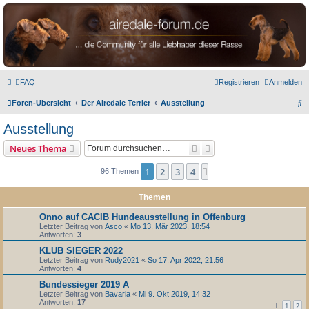
airedale-forum.de
FAQ
Registrieren
Anmelden
S
Foren-Übersicht
Der Airedale Terrier
Ausstellung
u
Ausstellung
c
Suche
Erweiterte Suche
Neues Thema
h
e
1
2
3
4
Nächste
96 Themen
Themen
Onno auf CACIB Hundeausstellung in Offenburg
Letzter Beitrag von
Asco
«
Mo 13. Mär 2023, 18:54
Antworten:
3
KLUB SIEGER 2022
Letzter Beitrag von
Rudy2021
«
So 17. Apr 2022, 21:56
Antworten:
4
Bundessieger 2019 A
Letzter Beitrag von
Bavaria
«
Mi 9. Okt 2019, 14:32
Antworten:
17
1
2