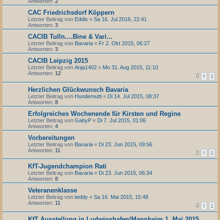
Antworten:
2
CAC Friedrichsdorf Köppern
Letzter Beitrag von
Eddis
«
Sa 16. Jul 2016, 22:41
Antworten:
3
CACIB Tulln....Bine & Vari...
Letzter Beitrag von
Bavaria
«
Fr 2. Okt 2015, 06:27
Antworten:
3
CACIB Leipzig 2015
Letzter Beitrag von
Anja1402
«
Mo 31. Aug 2015, 11:10
Antworten:
12
1
2
Herzlichen Glückwunsch Bavaria
Letzter Beitrag von
Hundemutti
«
Di 14. Jul 2015, 08:37
Antworten:
8
Erfolgreiches Wochenende für Kirsten und Regine
Letzter Beitrag von
GabyP
«
Di 7. Jul 2015, 01:06
Antworten:
4
Vorbereitungen
Letzter Beitrag von
Bavaria
«
Di 23. Jun 2015, 09:56
Antworten:
11
1
2
KfT-Jugendchampion Rati
Letzter Beitrag von
Bavaria
«
Di 23. Jun 2015, 06:34
Antworten:
8
Veteranenklasse
Letzter Beitrag von
teddy
«
Sa 16. Mai 2015, 15:48
Antworten:
11
1
2
KfT Ausstellung in Ludwigshafen/Mannheim 1. Mai 2015