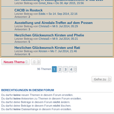
Letzter Beitrag von
Gmot_Kina
«
Do 30. Apr 2015, 15:56
CACIB in Rostock
Letzter Beitrag von
Eddis
«
So 14. Sep 2014, 22:16
Antworten:
2
Ausstellung und Airedale-Treffen auf dem Possen
Letzter Beitrag von
ChristaS
«
Mi 9. Jul 2014, 05:29
Antworten:
3
Herzlichen Glückwunsch Kirsten und Phelie
Letzter Beitrag von
ChristaS
«
Mi 9. Jul 2014, 05:21
Antworten:
5
Herzlichen Glückwunsch Kirsten und Rati
Letzter Beitrag von
Kirsten
«
Mo 7. Jul 2014, 21:46
Antworten:
6
Neues Thema
1
2
3
4
Nächste
96 Themen
Gehe zu
BERECHTIGUNGEN IN DIESEM FORUM
Du darfst
keine
neuen Themen in diesem Forum erstellen.
Du darfst
keine
Antworten zu Themen in diesem Forum erstellen.
Du darfst deine Beiträge in diesem Forum
nicht
ändern.
Du darfst deine Beiträge in diesem Forum
nicht
löschen.
Du darfst
keine
Dateianhänge in diesem Forum erstellen.