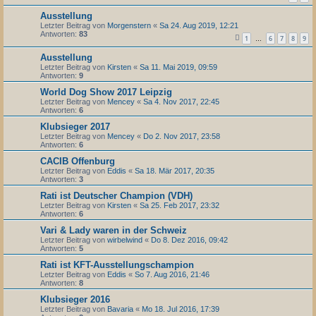
Ausstellung
Letzter Beitrag von
Morgenstern
«
Sa 24. Aug 2019, 12:21
Antworten:
83
1
6
7
8
9
…
Ausstellung
Letzter Beitrag von
Kirsten
«
Sa 11. Mai 2019, 09:59
Antworten:
9
World Dog Show 2017 Leipzig
Letzter Beitrag von
Mencey
«
Sa 4. Nov 2017, 22:45
Antworten:
6
Klubsieger 2017
Letzter Beitrag von
Mencey
«
Do 2. Nov 2017, 23:58
Antworten:
6
CACIB Offenburg
Letzter Beitrag von
Eddis
«
Sa 18. Mär 2017, 20:35
Antworten:
3
Rati ist Deutscher Champion (VDH)
Letzter Beitrag von
Kirsten
«
Sa 25. Feb 2017, 23:32
Antworten:
6
Vari & Lady waren in der Schweiz
Letzter Beitrag von
wirbelwind
«
Do 8. Dez 2016, 09:42
Antworten:
5
Rati ist KFT-Ausstellungschampion
Letzter Beitrag von
Eddis
«
So 7. Aug 2016, 21:46
Antworten:
8
Klubsieger 2016
Letzter Beitrag von
Bavaria
«
Mo 18. Jul 2016, 17:39