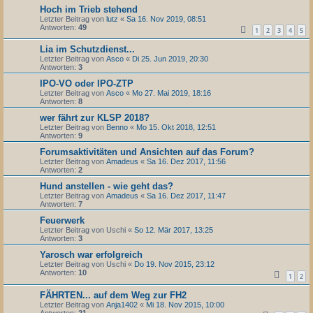
Hoch im Trieb stehend
Letzter Beitrag von
lutz
«
Sa 16. Nov 2019, 08:51
Antworten:
49
1
2
3
4
5
Lia im Schutzdienst...
Letzter Beitrag von
Asco
«
Di 25. Jun 2019, 20:30
Antworten:
3
IPO-VO oder IPO-ZTP
Letzter Beitrag von
Asco
«
Mo 27. Mai 2019, 18:16
Antworten:
8
wer fährt zur KLSP 2018?
Letzter Beitrag von
Benno
«
Mo 15. Okt 2018, 12:51
Antworten:
9
Forumsaktivitäten und Ansichten auf das Forum?
Letzter Beitrag von
Amadeus
«
Sa 16. Dez 2017, 11:56
Antworten:
2
Hund anstellen - wie geht das?
Letzter Beitrag von
Amadeus
«
Sa 16. Dez 2017, 11:47
Antworten:
7
Feuerwerk
Letzter Beitrag von
Uschi
«
So 12. Mär 2017, 13:25
Antworten:
3
Yarosch war erfolgreich
Letzter Beitrag von
Uschi
«
Do 19. Nov 2015, 23:12
Antworten:
10
1
2
FÄHRTEN... auf dem Weg zur FH2
Letzter Beitrag von
Anja1402
«
Mi 18. Nov 2015, 10:00