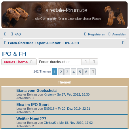
airedale-forum.de
FAQ
Registrieren
Anmelden
S
Foren-Übersicht
Sport & Einsatz
IPO & FH
u
IPO & FH
c
Suche
Erweiterte Suche
Neues Thema
h
e
1
2
3
4
5
6
Nächste
142 Themen
Themen
Etana vom Goetschetal
Letzter Beitrag von
Kirsten
«
So 27. Feb 2022, 16:30
Antworten:
1
Elsa im IPO Sport
Letzter Beitrag von
Elli2018
«
Fr 20. Dez 2019, 22:21
Antworten:
7
Weißer Hund???
Letzter Beitrag von
ChristaS
«
Mo 18. Nov 2019, 17:02
Antworten:
2