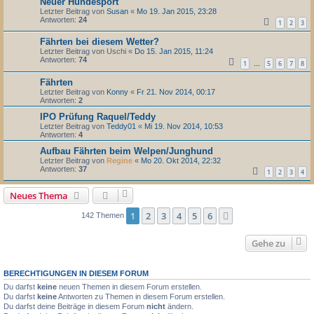
Neuer Hundesport
Letzter Beitrag von
Susan
«
Mo 19. Jan 2015, 23:28
Antworten:
24
1
2
3
Fährten bei diesem Wetter?
Letzter Beitrag von
Uschi
«
Do 15. Jan 2015, 11:24
Antworten:
74
1
5
6
7
8
…
Fährten
Letzter Beitrag von
Konny
«
Fr 21. Nov 2014, 00:17
Antworten:
2
IPO Prüfung Raquel/Teddy
Letzter Beitrag von
Teddy01
«
Mi 19. Nov 2014, 10:53
Antworten:
4
Aufbau Fährten beim Welpen/Junghund
Letzter Beitrag von
Regine
«
Mo 20. Okt 2014, 22:32
Antworten:
37
1
2
3
4
Neues Thema
1
2
3
4
5
6
Nächste
142 Themen
Gehe zu
BERECHTIGUNGEN IN DIESEM FORUM
Du darfst
keine
neuen Themen in diesem Forum erstellen.
Du darfst
keine
Antworten zu Themen in diesem Forum erstellen.
Du darfst deine Beiträge in diesem Forum
nicht
ändern.