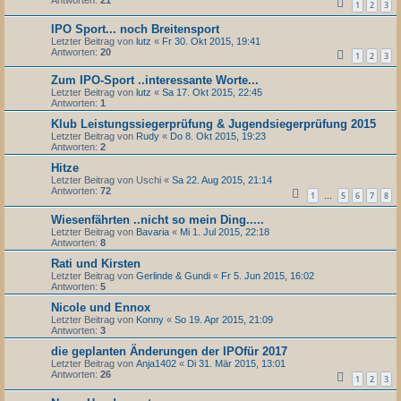
Antworten:
21
1
2
3
IPO Sport... noch Breitensport
Letzter Beitrag von
lutz
«
Fr 30. Okt 2015, 19:41
Antworten:
20
1
2
3
Zum IPO-Sport ..interessante Worte...
Letzter Beitrag von
lutz
«
Sa 17. Okt 2015, 22:45
Antworten:
1
Klub Leistungssiegerprüfung & Jugendsiegerprüfung 2015
Letzter Beitrag von
Rudy
«
Do 8. Okt 2015, 19:23
Antworten:
2
Hitze
Letzter Beitrag von
Uschi
«
Sa 22. Aug 2015, 21:14
Antworten:
72
1
5
6
7
8
…
Wiesenfährten ..nicht so mein Ding.....
Letzter Beitrag von
Bavaria
«
Mi 1. Jul 2015, 22:18
Antworten:
8
Rati und Kirsten
Letzter Beitrag von
Gerlinde & Gundi
«
Fr 5. Jun 2015, 16:02
Antworten:
5
Nicole und Ennox
Letzter Beitrag von
Konny
«
So 19. Apr 2015, 21:09
Antworten:
3
die geplanten Änderungen der IPOfür 2017
Letzter Beitrag von
Anja1402
«
Di 31. Mär 2015, 13:01
Antworten:
26
1
2
3