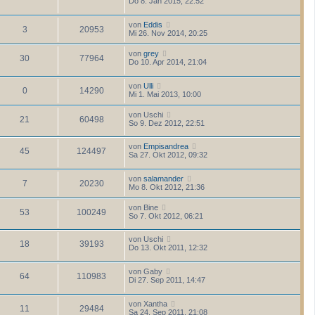
Do 8. Jan 2015, 22:52
von
Eddis
3
20953
Mi 26. Nov 2014, 20:25
von
grey
30
77964
Do 10. Apr 2014, 21:04
von
Ulli
0
14290
Mi 1. Mai 2013, 10:00
von
Uschi
21
60498
So 9. Dez 2012, 22:51
von
Empisandrea
45
124497
Sa 27. Okt 2012, 09:32
von
salamander
7
20230
Mo 8. Okt 2012, 21:36
von
Bine
53
100249
So 7. Okt 2012, 06:21
von
Uschi
18
39193
Do 13. Okt 2011, 12:32
von
Gaby
64
110983
Di 27. Sep 2011, 14:47
von
Xantha
11
29484
Sa 24. Sep 2011, 21:08