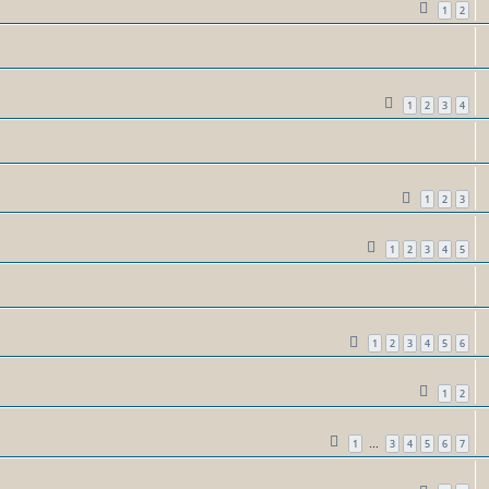
1
2
1
2
3
4
1
2
3
1
2
3
4
5
1
2
3
4
5
6
1
2
1
3
4
5
6
7
…