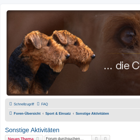
airedale-forum.de
Schnellzugriff
FAQ
Foren-Übersicht
Sport & Einsatz
Sonstige Aktivitäten
Sonstige Aktivitäten
Suche
Erweiterte Such
Neues Thema