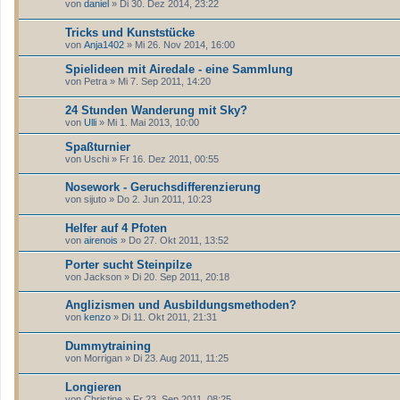
von
daniel
» Di 30. Dez 2014, 23:22
Tricks und Kunststücke
von
Anja1402
» Mi 26. Nov 2014, 16:00
Spielideen mit Airedale - eine Sammlung
von
Petra
» Mi 7. Sep 2011, 14:20
24 Stunden Wanderung mit Sky?
von
Ulli
» Mi 1. Mai 2013, 10:00
Spaßturnier
von
Uschi
» Fr 16. Dez 2011, 00:55
Nosework - Geruchsdifferenzierung
von
sijuto
» Do 2. Jun 2011, 10:23
Helfer auf 4 Pfoten
von
airenois
» Do 27. Okt 2011, 13:52
Porter sucht Steinpilze
von
Jackson
» Di 20. Sep 2011, 20:18
Anglizismen und Ausbildungsmethoden?
von
kenzo
» Di 11. Okt 2011, 21:31
Dummytraining
von
Morrigan
» Di 23. Aug 2011, 11:25
Longieren
von
Christine
» Fr 23. Sep 2011, 08:25