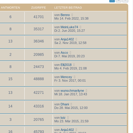
ANTWORTEN
ZUGRIFFE
LETZTER BEITRAG
von
Benno
6
41701
Mo 14. Feb 2022, 15:38
von
MeinLuke74
8
35317
Di 2. Jun 2020, 15:27
von
Anja1402
13
36346
Sa 2. Nov 2019, 12:58
von
Asco
2
20985
Di 7. Mai 2019, 20:23
von
Elli2018
8
24473
Mo 4. Feb 2019, 21:08
von
Mencey
15
48888
Fr 3. Nov 2017, 00:01
von
wunschmarilyne
13
42271
Mi 18. Jan 2017, 13:43
von
Dhani
14
43316
Do 28. Mai 2015, 12:00
von
lutz
3
20765
Mo 23. Mär 2015, 21:59
von
Anja1402
16
45793