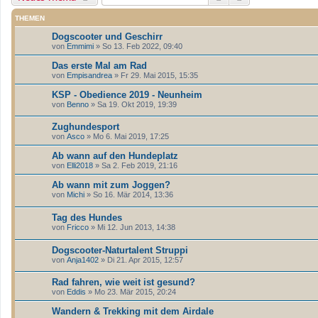
THEMEN
Dogscooter und Geschirr
von
Emmimi
» So 13. Feb 2022, 09:40
Das erste Mal am Rad
von
Empisandrea
» Fr 29. Mai 2015, 15:35
KSP - Obedience 2019 - Neunheim
von
Benno
» Sa 19. Okt 2019, 19:39
Zughundesport
von
Asco
» Mo 6. Mai 2019, 17:25
Ab wann auf den Hundeplatz
von
Elli2018
» Sa 2. Feb 2019, 21:16
Ab wann mit zum Joggen?
von
Michi
» So 16. Mär 2014, 13:36
Tag des Hundes
von
Fricco
» Mi 12. Jun 2013, 14:38
Dogscooter-Naturtalent Struppi
von
Anja1402
» Di 21. Apr 2015, 12:57
Rad fahren, wie weit ist gesund?
von
Eddis
» Mo 23. Mär 2015, 20:24
Wandern & Trekking mit dem Airdale