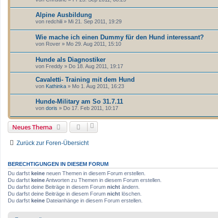
Alpine Ausbildung
von
redchili
» Mi 21. Sep 2011, 19:29
Wie mache ich einen Dummy für den Hund interessant?
von
Rover
» Mo 29. Aug 2011, 15:10
Hunde als Diagnostiker
von
Freddy
» Do 18. Aug 2011, 19:17
Cavaletti- Training mit dem Hund
von
Kathinka
» Mo 1. Aug 2011, 16:23
Hunde-Military am So 31.7.11
von
doris
» Do 17. Feb 2011, 10:17
Neues Thema
Zurück zur Foren-Übersicht
BERECHTIGUNGEN IN DIESEM FORUM
Du darfst
keine
neuen Themen in diesem Forum erstellen.
Du darfst
keine
Antworten zu Themen in diesem Forum erstellen.
Du darfst deine Beiträge in diesem Forum
nicht
ändern.
Du darfst deine Beiträge in diesem Forum
nicht
löschen.
Du darfst
keine
Dateianhänge in diesem Forum erstellen.