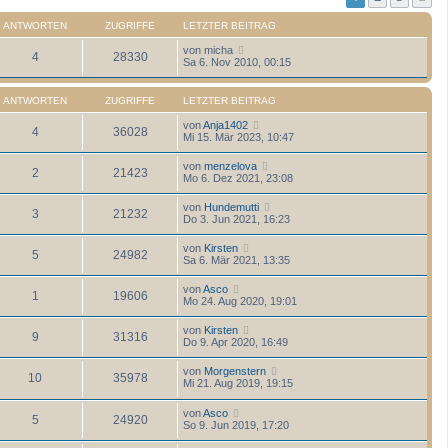
ANTWORTEN
ZUGRIFFE
LETZTER BEITRAG
von
micha
4
28330
Sa 6. Nov 2010, 00:15
ANTWORTEN
ZUGRIFFE
LETZTER BEITRAG
von
Anja1402
4
36028
Mi 15. Mär 2023, 10:47
von
menzelova
2
21423
Mo 6. Dez 2021, 23:08
von
Hundemutti
3
21232
Do 3. Jun 2021, 16:23
von
Kirsten
5
24982
Sa 6. Mär 2021, 13:35
von
Asco
1
19606
Mo 24. Aug 2020, 19:01
von
Kirsten
9
31316
Do 9. Apr 2020, 16:49
von
Morgenstern
10
35978
Mi 21. Aug 2019, 19:15
von
Asco
5
24920
So 9. Jun 2019, 17:20