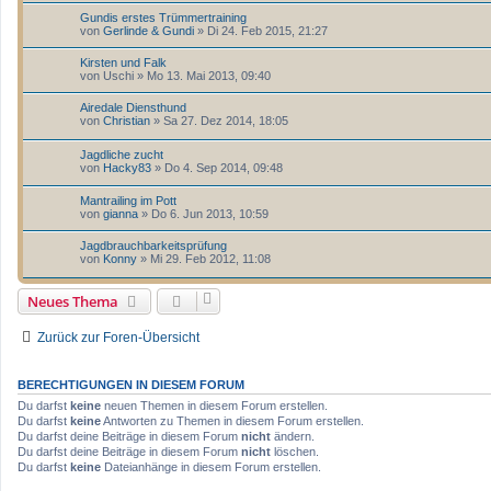
Gundis erstes Trümmertraining
von
Gerlinde & Gundi
» Di 24. Feb 2015, 21:27
Kirsten und Falk
von
Uschi
» Mo 13. Mai 2013, 09:40
Airedale Diensthund
von
Christian
» Sa 27. Dez 2014, 18:05
Jagdliche zucht
von
Hacky83
» Do 4. Sep 2014, 09:48
Mantrailing im Pott
von
gianna
» Do 6. Jun 2013, 10:59
Jagdbrauchbarkeitsprüfung
von
Konny
» Mi 29. Feb 2012, 11:08
Neues Thema
Zurück zur Foren-Übersicht
BERECHTIGUNGEN IN DIESEM FORUM
Du darfst
keine
neuen Themen in diesem Forum erstellen.
Du darfst
keine
Antworten zu Themen in diesem Forum erstellen.
Du darfst deine Beiträge in diesem Forum
nicht
ändern.
Du darfst deine Beiträge in diesem Forum
nicht
löschen.
Du darfst
keine
Dateianhänge in diesem Forum erstellen.