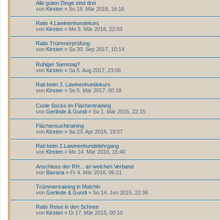
Alle guten Dinge sind drei
von
Kirsten
» So 18. Mär 2018, 16:16
Ratis 4.Lawinenhundekurs
von
Kirsten
» Mo 5. Mär 2018, 22:03
Ratis Trümmerprüfung
von
Kirsten
» Sa 30. Sep 2017, 10:14
Ruhiger Samstag?
von
Kirsten
» Sa 5. Aug 2017, 23:06
Rati beim 3. Lawinenhundekurs
von
Kirsten
» So 5. Mär 2017, 00:18
Coole Socke im Flächentraining
von
Gerlinde & Gundi
» So 1. Mär 2015, 22:15
Flächensuchtraining
von
Kirsten
» Sa 23. Apr 2016, 19:07
Rati beim 2.Lawinenhundelehrgang
von
Kirsten
» Mo 14. Mär 2016, 15:40
Anschluss der RH... an welchen Verband
von
Bavaria
» Fr 4. Mär 2016, 06:21
Trümmertraining in Malchin
von
Gerlinde & Gundi
» So 14. Jun 2015, 22:36
Ratis Reise in den Schnee
von
Kirsten
» Di 17. Mär 2015, 00:10