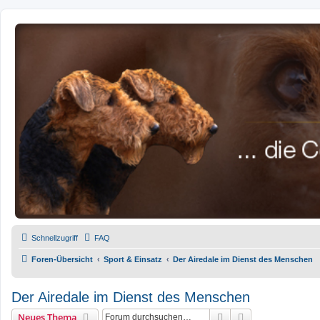
airedale-forum.de
Zum Inhalt
Schnellzugriff
FAQ
Foren-Übersicht
Sport & Einsatz
Der Airedale im Dienst des Menschen
Der Airedale im Dienst des Menschen
Suche
Erweiterte Such
Neues Thema