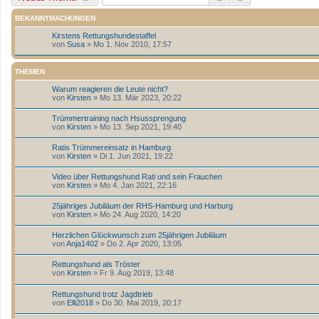
BEKANNTMACHUNGEN
Kirstens Rettungshundestaffel
von
Susa
» Mo 1. Nov 2010, 17:57
THEMEN
Warum reagieren die Leute nicht?
von
Kirsten
» Mo 13. Mär 2023, 20:22
Trümmertraining nach Hsussprengung
von
Kirsten
» Mo 13. Sep 2021, 19:40
Ratis Trümmereinsatz in Hamburg
von
Kirsten
» Di 1. Jun 2021, 19:22
Video über Rettungshund Rati und sein Frauchen
von
Kirsten
» Mo 4. Jan 2021, 22:16
25jähriges Jubiläum der RHS-Hamburg und Harburg
von
Kirsten
» Mo 24. Aug 2020, 14:20
Herzlichen Glückwunsch zum 25jährigen Jubiläum
von
Anja1402
» Do 2. Apr 2020, 13:05
Rettungshund als Tröster
von
Kirsten
» Fr 9. Aug 2019, 13:48
Rettungshund trotz Jagdtrieb
von
Elli2018
» Do 30. Mai 2019, 20:17