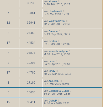
von
Kirsten
6
30236
Di 20. Mär 2018, 13:17
von
Hundemutti
5
19861
Fr 9. Mär 2018, 17:53
von
WaltraudVroni
12
35941
Mo 2. Okt 2017, 21:23
von
Bavaria
8
24469
Fr 29. Sep 2017, 06:12
von
Kirsten
17
44534
Do 9. Mär 2017, 22:46
von
wunschmarilyne
5
24874
Mi 18. Jan 2017, 13:33
von
Lena
2
19293
Sa 23. Apr 2016, 20:53
von
teddy
17
44766
Mo 21. Mär 2016, 23:15
von
Anja1402
1
17165
Fr 4. Mär 2016, 06:40
von
Gerlinde & Gundi
0
16630
So 14. Jun 2015, 22:36
von
GabyP
15
38411
Fr 10. Apr 2015, 17:52