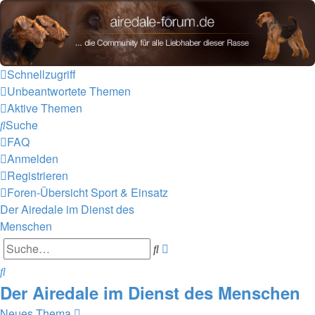
airedale-forum.de
Zum Inhalt
Schnellzugriff
Unbeantwortete Themen
Aktive Themen
Suche
FAQ
Anmelden
Registrieren
Foren-Übersicht
Sport & Einsatz
Der Airedale im Dienst des
Menschen
Erweiterte
Suche
Suche
Suche
Der Airedale im Dienst des Menschen
Neues Thema