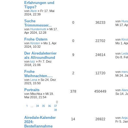
Erfahrungen und
Tipps?
von
Alvin
» Fr 17. Mai
2024, 22:39
Suche
von
Hund
0
36233
Trimmmesser...
Mi 17. A
von
Hundemutti
» Mi 17.
Apr 2024, 12:28
Frohe Ostern
von
Kirs
0
22702
von
Kirsten
» Mo 1. Apr
Mo 1. Ap
2024, 10:32
Der Airedaleterrier
von
Led
9
24614
als Allroundhund
Do 8. Fe
von
lutz
» Fr 7. Dez
2018, 21:06
Frohe
von
men
2
12720
Weihnachten.....
Mi 24. J
von
Lena
» So 24. Dez
2023, 15:50
Portraits
von
Alan
378
450449
von
Mischka
» Mi 19.
So 14. J
Mai 2010, 21:54
1
34
35
36
37
…
38
Airedale-Kalender
von
Anja
14
26922
2024:
Fr 5. Ja
Bestellannahme