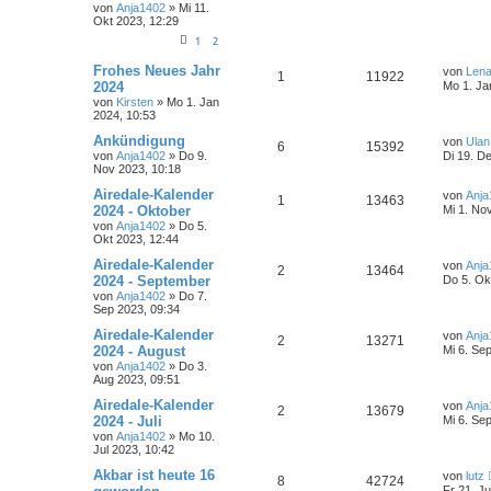
von
Anja1402
» Mi 11.
Okt 2023, 12:29
1
2
Frohes Neues Jahr
von
Len
1
11922
2024
Mo 1. Ja
von
Kirsten
» Mo 1. Jan
2024, 10:53
Ankündigung
von
Ulan
6
15392
von
Anja1402
» Do 9.
Di 19. D
Nov 2023, 10:18
Airedale-Kalender
von
Anja
1
13463
2024 - Oktober
Mi 1. No
von
Anja1402
» Do 5.
Okt 2023, 12:44
Airedale-Kalender
von
Anja
2
13464
2024 - September
Do 5. Ok
von
Anja1402
» Do 7.
Sep 2023, 09:34
Airedale-Kalender
von
Anja
2
13271
2024 - August
Mi 6. Se
von
Anja1402
» Do 3.
Aug 2023, 09:51
Airedale-Kalender
von
Anja
2
13679
2024 - Juli
Mi 6. Se
von
Anja1402
» Mo 10.
Jul 2023, 10:42
Akbar ist heute 16
von
lutz
8
42724
Fr 21. Ju