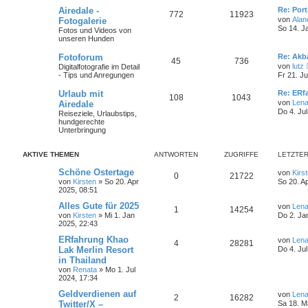
Airedale -
Re: Port
772
11923
von
Alan
Fotogalerie
So 14. J
Fotos und Videos von
unseren Hunden
Fotoforum
Re: Akb
45
736
von
lutz
Digitalfotografie im Detail
- Tips und Anregungen
Fr 21. Ju
Urlaub mit
Re: ERf
108
1043
von
Len
Airedale
Do 4. Ju
Reiseziele, Urlaubstips,
hundgerechte
Unterbringung
AKTIVE THEMEN
ANTWORTEN
ZUGRIFFE
LETZTER
Schöne Ostertage
von
Kirs
0
21722
von
Kirsten
» So 20. Apr
So 20. A
2025, 08:51
Alles Gute für 2025
von
Len
1
14254
von
Kirsten
» Mi 1. Jan
Do 2. Ja
2025, 22:43
ERfahrung Khao
von
Len
4
28281
Lak Merlin Resort
Do 4. Ju
in Thailand
von
Renata
» Mo 1. Jul
2024, 17:34
Geldverdienen auf
von
Len
2
16282
Twitter/X –
Sa 18. M