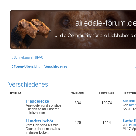
airedale-forum.de
Schnellzugriff
FAQ
Foren-Übersicht
Verschiedenes
Verschiedenes
FORUM
THEMEN
BEITRÄGE
LETZTER
Plauderecke
Schöne 
834
10374
von
Kirs
Anekdoten und sonstige
Erlebnisse mit unseren
So 20. A
Lakritznasen
Hundezubehör
Suche T
120
1444
von
Hund
vom Halsband bis zur
Decke, findet man alles
Mi 17. A
in dieser Ecke....