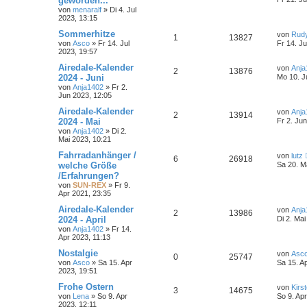
geworden...
von
menaralf
» Di 4. Jul
2023, 13:15
Sommerhitze
von
Rud
1
13827
von
Asco
» Fr 14. Jul
Fr 14. Ju
2023, 19:57
Airedale-Kalender
von
Anja
2
13876
2024 - Juni
Mo 10. J
von
Anja1402
» Fr 2.
Jun 2023, 12:05
Airedale-Kalender
von
Anja
2
13914
2024 - Mai
Fr 2. Ju
von
Anja1402
» Di 2.
Mai 2023, 10:21
Fahrradanhänger /
von
lutz
6
26918
welche Größe
Sa 20. M
/Erfahrungen?
von
SUN-REX
» Fr 9.
Apr 2021, 23:35
Airedale-Kalender
von
Anja
2
13986
2024 - April
Di 2. Mai
von
Anja1402
» Fr 14.
Apr 2023, 11:13
Nostalgie
von
Asc
0
25747
von
Asco
» Sa 15. Apr
Sa 15. A
2023, 19:51
Frohe Ostern
von
Kirs
3
14675
von
Lena
» So 9. Apr
So 9. Ap
2023, 12:11