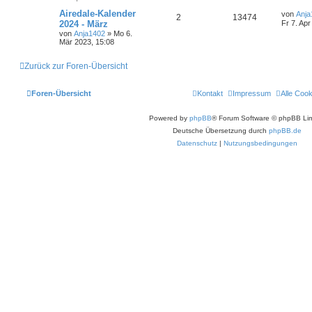
Airedale-Kalender
von
Anja
2
13474
2024 - März
Fr 7. Apr
von
Anja1402
» Mo 6.
Mär 2023, 15:08
Zurück zur Foren-Übersicht
Foren-Übersicht
Kontakt
Impressum
Alle Coo
Powered by
phpBB
® Forum Software © phpBB Lim
Deutsche Übersetzung durch
phpBB.de
Datenschutz
|
Nutzungsbedingungen