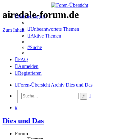
airedale-forum.de
Schnellzugriff
Unbeantwortete Themen
Zum Inhalt
Aktive Themen
Suche
FAQ
Anmelden
Registrieren
Foren-Übersicht
Archiv
Dies und Das
Erweiterte
Suche
Suche
Suche
Dies und Das
Forum