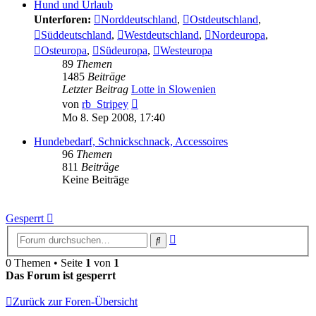
Hund und Urlaub
Unterforen:
Norddeutschland
,
Ostdeutschland
,
Süddeutschland
,
Westdeutschland
,
Nordeuropa
,
Osteuropa
,
Südeuropa
,
Westeuropa
89
Themen
1485
Beiträge
Letzter Beitrag
Lotte in Slowenien
Neuester
von
rb_Stripey
Beitrag
Mo 8. Sep 2008, 17:40
Hundebedarf, Schnickschnack, Accessoires
96
Themen
811
Beiträge
Keine Beiträge
Gesperrt
Erweiterte
Suche
Suche
0 Themen • Seite
1
von
1
Das Forum ist gesperrt
Zurück zur Foren-Übersicht