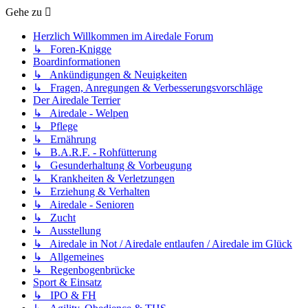
Gehe zu
Herzlich Willkommen im Airedale Forum
↳ Foren-Knigge
Boardinformationen
↳ Ankündigungen & Neuigkeiten
↳ Fragen, Anregungen & Verbesserungsvorschläge
Der Airedale Terrier
↳ Airedale - Welpen
↳ Pflege
↳ Ernährung
↳ B.A.R.F. - Rohfütterung
↳ Gesunderhaltung & Vorbeugung
↳ Krankheiten & Verletzungen
↳ Erziehung & Verhalten
↳ Airedale - Senioren
↳ Zucht
↳ Ausstellung
↳ Airedale in Not / Airedale entlaufen / Airedale im Glück
↳ Allgemeines
↳ Regenbogenbrücke
Sport & Einsatz
↳ IPO & FH