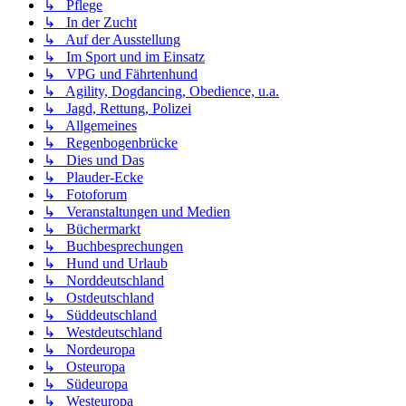
↳ Pflege
↳ In der Zucht
↳ Auf der Ausstellung
↳ Im Sport und im Einsatz
↳ VPG und Fährtenhund
↳ Agility, Dogdancing, Obedience, u.a.
↳ Jagd, Rettung, Polizei
↳ Allgemeines
↳ Regenbogenbrücke
↳ Dies und Das
↳ Plauder-Ecke
↳ Fotoforum
↳ Veranstaltungen und Medien
↳ Büchermarkt
↳ Buchbesprechungen
↳ Hund und Urlaub
↳ Norddeutschland
↳ Ostdeutschland
↳ Süddeutschland
↳ Westdeutschland
↳ Nordeuropa
↳ Osteuropa
↳ Südeuropa
↳ Westeuropa