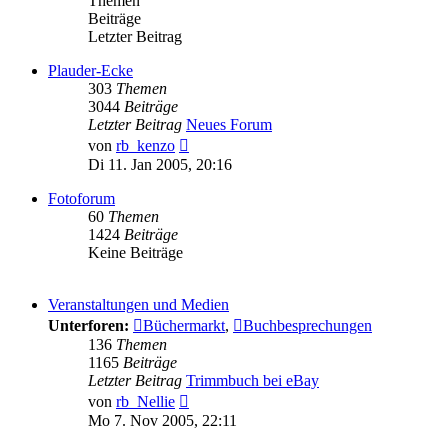
Themen
Beiträge
Letzter Beitrag
Plauder-Ecke
303
Themen
3044
Beiträge
Letzter Beitrag
Neues Forum
Neuester
von
rb_kenzo
Beitrag
Di 11. Jan 2005, 20:16
Fotoforum
60
Themen
1424
Beiträge
Keine Beiträge
Veranstaltungen und Medien
Unterforen:
Büchermarkt
,
Buchbesprechungen
136
Themen
1165
Beiträge
Letzter Beitrag
Trimmbuch bei eBay
Neuester
von
rb_Nellie
Beitrag
Mo 7. Nov 2005, 22:11