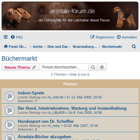
airedale-forum.de
FAQ
Registrieren
Anmelden
S
Foren-Übersicht
Archiv
Dies und Das
Veranstaltungen und Medien
Büchermarkt
u
Büchermarkt
c
Suche
Erweiterte Suche
Neues Thema
h
5 Themen • Seite
1
von
1
e
Themen
Indoor-Spiele
Letzter Beitrag von
rb_redchili
«
Fr 13. Mär 2009, 18:59
Antworten:
7
Der Hund, Inbetriebnahme, Wartung und Instandhaltung
Letzter Beitrag von
rb_LiBy608
«
So 8. Feb 2009, 16:58
Hundesport von Dr. Scheffler
Letzter Beitrag von
rb_netty
«
Di 20. Mär 2007, 19:36
Antworten:
2
Airedale-Bücher abzugeben