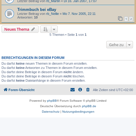
Letzter Beitrag von
rb_Martin
«
Di 16. Jan 2007, 17:07
Trimmbuch bei eBay
Letzter Beitrag von
rb_Nellie
«
Mo 7. Nov 2005, 22:11
Antworten:
10
1
2
Neues Thema
5 Themen • Seite
1
von
1
Gehe zu
BERECHTIGUNGEN IN DIESEM FORUM
Du darfst
keine
neuen Themen in diesem Forum erstellen.
Du darfst
keine
Antworten zu Themen in diesem Forum erstellen.
Du darfst deine Beiträge in diesem Forum
nicht
ändern.
Du darfst deine Beiträge in diesem Forum
nicht
löschen.
Du darfst
keine
Dateianhänge in diesem Forum erstellen.
Foren-Übersicht
Alle Zeiten sind
UTC+02:00
Powered by
phpBB
® Forum Software © phpBB Limited
Deutsche Übersetzung durch
phpBB.de
Datenschutz
|
Nutzungsbedingungen