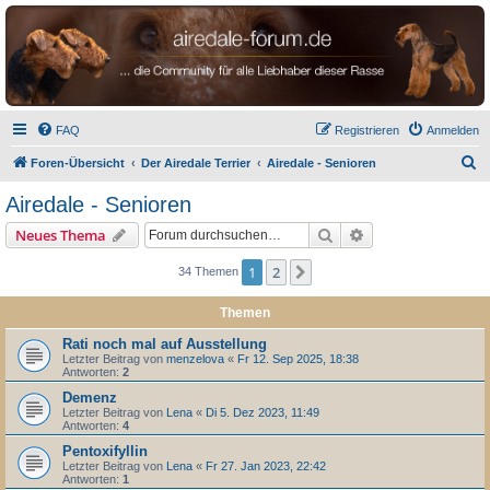
airedale-forum.de
FAQ
Registrieren
Anmelden
S
Foren-Übersicht
Der Airedale Terrier
Airedale - Senioren
u
Airedale - Senioren
c
Suche
Erweiterte Suche
Neues Thema
h
e
1
2
Nächste
34 Themen
Themen
Rati noch mal auf Ausstellung
Letzter Beitrag von
menzelova
«
Fr 12. Sep 2025, 18:38
Antworten:
2
Demenz
Letzter Beitrag von
Lena
«
Di 5. Dez 2023, 11:49
Antworten:
4
Pentoxifyllin
Letzter Beitrag von
Lena
«
Fr 27. Jan 2023, 22:42
Antworten:
1