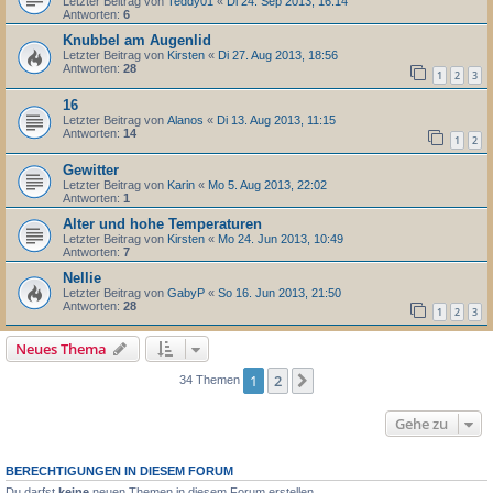
Letzter Beitrag von
Teddy01
«
Di 24. Sep 2013, 16:14
Antworten:
6
Knubbel am Augenlid
Letzter Beitrag von
Kirsten
«
Di 27. Aug 2013, 18:56
Antworten:
28
1
2
3
16
Letzter Beitrag von
Alanos
«
Di 13. Aug 2013, 11:15
Antworten:
14
1
2
Gewitter
Letzter Beitrag von
Karin
«
Mo 5. Aug 2013, 22:02
Antworten:
1
Alter und hohe Temperaturen
Letzter Beitrag von
Kirsten
«
Mo 24. Jun 2013, 10:49
Antworten:
7
Nellie
Letzter Beitrag von
GabyP
«
So 16. Jun 2013, 21:50
Antworten:
28
1
2
3
Neues Thema
1
2
Nächste
34 Themen
Gehe zu
BERECHTIGUNGEN IN DIESEM FORUM
Du darfst
keine
neuen Themen in diesem Forum erstellen.