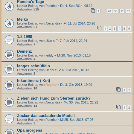
Pancho's Tage
Letzter Beitrag von
Pancho
«
Do 4. Sep 2014, 08:19
Antworten:
515
1
49
50
51
52
…
Meiko
Letzter Beitrag von
Alexandra
«
Fr 11. Jul 2014, 23:20
Antworten:
51
1
2
3
4
5
6
1.2.1998
Letzter Beitrag von
Ulan
«
Fr 7. Feb 2014, 22:24
Antworten:
7
Demenz
Letzter Beitrag von
teddy
«
Mi 20. Nov 2013, 01:15
Antworten:
4
langes schnüffeln
Letzter Beitrag von
Uschi
«
So 6. Okt 2013, 01:13
Antworten:
3
Inkontinenz ( Kot)
Letzter Beitrag von
Regine
«
Do 3. Okt 2013, 19:09
Antworten:
10
1
2
Ziehen sich Hund zum Sterben zurück?
Letzter Beitrag von
Alexandra
«
Mo 30. Sep 2013, 21:22
Antworten:
14
1
2
Zocker das auslaufende Modell
Letzter Beitrag von
Pancho
«
Mi 25. Sep 2013, 07:07
Antworten:
9
Opa morgens