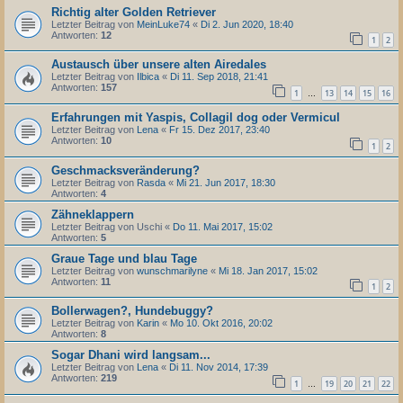
Richtig alter Golden Retriever
Letzter Beitrag von
MeinLuke74
«
Di 2. Jun 2020, 18:40
Antworten:
12
1
2
Austausch über unsere alten Airedales
Letzter Beitrag von
Ilbica
«
Di 11. Sep 2018, 21:41
Antworten:
157
1
13
14
15
16
…
Erfahrungen mit Yaspis, Collagil dog oder Vermicul
Letzter Beitrag von
Lena
«
Fr 15. Dez 2017, 23:40
Antworten:
10
1
2
Geschmacksveränderung?
Letzter Beitrag von
Rasda
«
Mi 21. Jun 2017, 18:30
Antworten:
4
Zähneklappern
Letzter Beitrag von
Uschi
«
Do 11. Mai 2017, 15:02
Antworten:
5
Graue Tage und blau Tage
Letzter Beitrag von
wunschmarilyne
«
Mi 18. Jan 2017, 15:02
Antworten:
11
1
2
Bollerwagen?, Hundebuggy?
Letzter Beitrag von
Karin
«
Mo 10. Okt 2016, 20:02
Antworten:
8
Sogar Dhani wird langsam...
Letzter Beitrag von
Lena
«
Di 11. Nov 2014, 17:39
Antworten:
219
1
19
20
21
22
…