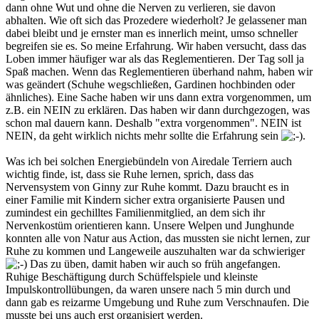
dann ohne Wut und ohne die Nerven zu verlieren, sie davon
abhalten. Wie oft sich das Prozedere wiederholt? Je gelassener man
dabei bleibt und je ernster man es innerlich meint, umso schneller
begreifen sie es. So meine Erfahrung. Wir haben versucht, dass das
Loben immer häufiger war als das Reglementieren. Der Tag soll ja
Spaß machen. Wenn das Reglementieren überhand nahm, haben wir
was geändert (Schuhe wegschließen, Gardinen hochbinden oder
ähnliches). Eine Sache haben wir uns dann extra vorgenommen, um
z.B. ein NEIN zu erklären. Das haben wir dann durchgezogen, was
schon mal dauern kann. Deshalb "extra vorgenommen". NEIN ist
NEIN, da geht wirklich nichts mehr sollte die Erfahrung sein
.
Was ich bei solchen Energiebündeln von Airedale Terriern auch
wichtig finde, ist, dass sie Ruhe lernen, sprich, dass das
Nervensystem von Ginny zur Ruhe kommt. Dazu braucht es in
einer Familie mit Kindern sicher extra organisierte Pausen und
zumindest ein gechilltes Familienmitglied, an dem sich ihr
Nervenkostüm orientieren kann. Unsere Welpen und Junghunde
konnten alle von Natur aus Action, das mussten sie nicht lernen, zur
Ruhe zu kommen und Langeweile auszuhalten war da schwieriger
Das zu üben, damit haben wir auch so früh angefangen.
Ruhige Beschäftigung durch Schüffelspiele und kleinste
Impulskontrollübungen, da waren unsere nach 5 min durch und
dann gab es reizarme Umgebung und Ruhe zum Verschnaufen. Die
musste bei uns auch erst organisiert werden.