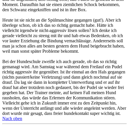
Moment. Daraufhin hat sie einen ziemlichen Schock bekommen,
den Schwanz eingekniffen und ist in ihre Box.
Heute ist sie nicht an die Spülmaschine gegangen (gut!). Aber ich
überlege schon, ob ich das so richtig gemacht habe. Hätte ich
vielleicht irgendwie nicht-aggressiv lösen sollen? Ich denke ich
gerade vielleicht zu streng mit ihr und hab etwas Bedenken, ob ich
vor lauter Erziehung die Bindung vernachlässige. Andererseits soll
man ja schon alles am besten gestern dem Hund beigebracht haben,
weil man sonst später Probleme bekommt.
Bei der Hundeschule zweifle ich auch gerade, ob das so richtig
gemanagt wird. Am Samstag war während dem Freilauf ein Pudel
richtig aggressiv ihr gegenüber. Ist ihr einmal an den Hals gegangen
(nichts passiert/keine Verletzung) und dann gleich nochmal auf sie
drauf. Da lag sie dann in kompletter Unterwerfung und er auf ihr
drauf hat aber trotzdem noch gedauert, bis der Pudel sie wieder frei
gegeben hat. Der Trainer meinte, auf keinen Fall meinen Hund
rausholen, das würde das Erlernen der Kommunikation stören.
Vielleicht gehe ich in Zukunft immer erst zu den Zeitpunkt hin,
wenn der Unterricht anfängt und alle wieder angeleint werden. Aber
dort wurde mir gesagt, dass freier hundekontakt super wichtig ist.
Nach oben