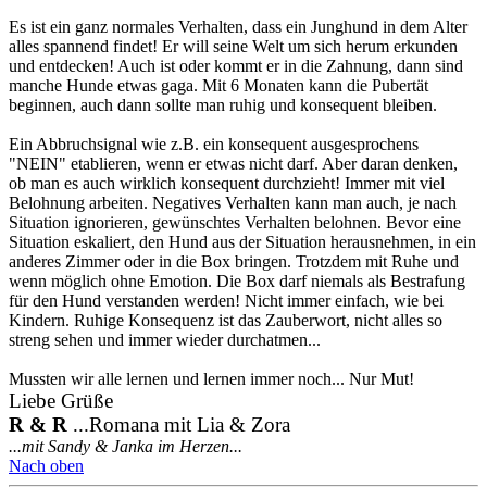
Es ist ein ganz normales Verhalten, dass ein Junghund in dem Alter
alles spannend findet! Er will seine Welt um sich herum erkunden
und entdecken! Auch ist oder kommt er in die Zahnung, dann sind
manche Hunde etwas gaga. Mit 6 Monaten kann die Pubertät
beginnen, auch dann sollte man ruhig und konsequent bleiben.
Ein Abbruchsignal wie z.B. ein konsequent ausgesprochens
"NEIN" etablieren, wenn er etwas nicht darf. Aber daran denken,
ob man es auch wirklich konsequent durchzieht! Immer mit viel
Belohnung arbeiten. Negatives Verhalten kann man auch, je nach
Situation ignorieren, gewünschtes Verhalten belohnen. Bevor eine
Situation eskaliert, den Hund aus der Situation herausnehmen, in ein
anderes Zimmer oder in die Box bringen. Trotzdem mit Ruhe und
wenn möglich ohne Emotion. Die Box darf niemals als Bestrafung
für den Hund verstanden werden! Nicht immer einfach, wie bei
Kindern. Ruhige Konsequenz ist das Zauberwort, nicht alles so
streng sehen und immer wieder durchatmen...
Mussten wir alle lernen und lernen immer noch... Nur Mut!
Liebe Grüße
R & R
...Romana mit Lia & Zora
...mit Sandy & Janka im Herzen...
Nach oben