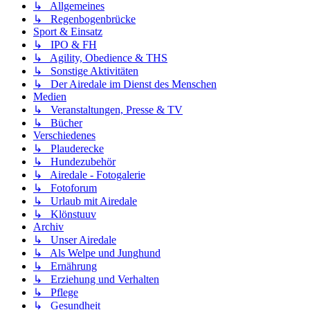
↳ Allgemeines
↳ Regenbogenbrücke
Sport & Einsatz
↳ IPO & FH
↳ Agility, Obedience & THS
↳ Sonstige Aktivitäten
↳ Der Airedale im Dienst des Menschen
Medien
↳ Veranstaltungen, Presse & TV
↳ Bücher
Verschiedenes
↳ Plauderecke
↳ Hundezubehör
↳ Airedale - Fotogalerie
↳ Fotoforum
↳ Urlaub mit Airedale
↳ Klönstuuv
Archiv
↳ Unser Airedale
↳ Als Welpe und Junghund
↳ Ernährung
↳ Erziehung und Verhalten
↳ Pflege
↳ Gesundheit