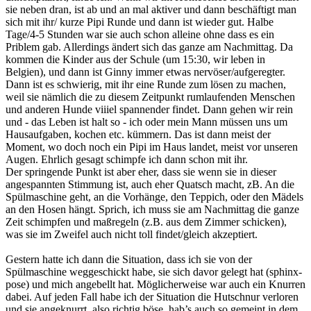
sie neben dran, ist ab und an mal aktiver und dann beschäftigt man
sich mit ihr/ kurze Pipi Runde und dann ist wieder gut. Halbe
Tage/4-5 Stunden war sie auch schon alleine ohne dass es ein
Priblem gab. Allerdings ändert sich das ganze am Nachmittag. Da
kommen die Kinder aus der Schule (um 15:30, wir leben in
Belgien), und dann ist Ginny immer etwas nervöser/aufgeregter.
Dann ist es schwierig, mit ihr eine Runde zum lösen zu machen,
weil sie nämlich die zu diesem Zeitpunkt rumlaufenden Menschen
und anderen Hunde viiiel spannender findet. Dann gehen wir rein
und - das Leben ist halt so - ich oder mein Mann müssen uns um
Hausaufgaben, kochen etc. kümmern. Das ist dann meist der
Moment, wo doch noch ein Pipi im Haus landet, meist vor unseren
Augen. Ehrlich gesagt schimpfe ich dann schon mit ihr.
Der springende Punkt ist aber eher, dass sie wenn sie in dieser
angespannten Stimmung ist, auch eher Quatsch macht, zB. An die
Spülmaschine geht, an die Vorhänge, den Teppich, oder den Mädels
an den Hosen hängt. Sprich, ich muss sie am Nachmittag die ganze
Zeit schimpfen und maßregeln (z.B. aus dem Zimmer schicken),
was sie im Zweifel auch nicht toll findet/gleich akzeptiert.
Gestern hatte ich dann die Situation, dass ich sie von der
Spülmaschine weggeschickt habe, sie sich davor gelegt hat (sphinx-
pose) und mich angebellt hat. Möglicherweise war auch ein Knurren
dabei. Auf jeden Fall habe ich der Situation die Hutschnur verloren
und sie angeknurrt, also richtig böse, hab’s auch so gemeint in dem