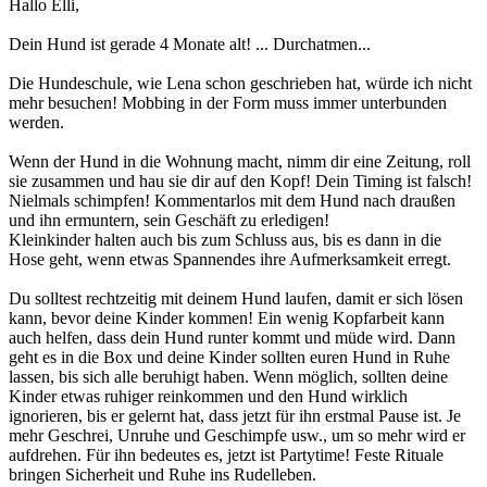
Hallo Elli,
Dein Hund ist gerade 4 Monate alt! ... Durchatmen...
Die Hundeschule, wie Lena schon geschrieben hat, würde ich nicht
mehr besuchen! Mobbing in der Form muss immer unterbunden
werden.
Wenn der Hund in die Wohnung macht, nimm dir eine Zeitung, roll
sie zusammen und hau sie dir auf den Kopf! Dein Timing ist falsch!
Nielmals schimpfen! Kommentarlos mit dem Hund nach draußen
und ihn ermuntern, sein Geschäft zu erledigen!
Kleinkinder halten auch bis zum Schluss aus, bis es dann in die
Hose geht, wenn etwas Spannendes ihre Aufmerksamkeit erregt.
Du solltest rechtzeitig mit deinem Hund laufen, damit er sich lösen
kann, bevor deine Kinder kommen! Ein wenig Kopfarbeit kann
auch helfen, dass dein Hund runter kommt und müde wird. Dann
geht es in die Box und deine Kinder sollten euren Hund in Ruhe
lassen, bis sich alle beruhigt haben. Wenn möglich, sollten deine
Kinder etwas ruhiger reinkommen und den Hund wirklich
ignorieren, bis er gelernt hat, dass jetzt für ihn erstmal Pause ist. Je
mehr Geschrei, Unruhe und Geschimpfe usw., um so mehr wird er
aufdrehen. Für ihn bedeutes es, jetzt ist Partytime! Feste Rituale
bringen Sicherheit und Ruhe ins Rudelleben.