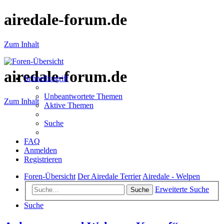
airedale-forum.de
Zum Inhalt
airedale-forum.de
Schnellzugriff
Unbeantwortete Themen
Zum Inhalt
Aktive Themen
Suche
FAQ
Anmelden
Registrieren
Foren-Übersicht
Der Airedale Terrier
Airedale - Welpen
Erweiterte Suche
Suche
Suche