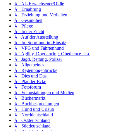
↳ Als Erwachsener/Oldie
↳ Ernährung
↳ Erziehung und Verhalten
↳ Gesundheit
↳ Pflege
↳ In der Zucht
↳ Auf der Ausstellung
↳ Im Sport und im Einsatz
↳ VPG und Fährtenhund
↳ Agility, Dogdancing, Obedience, u.a.
↳ Jagd, Rettung, Polizei
↳ Allgemeines
↳ Regenbogenbrücke
↳ Dies und Das
↳ Plauder-Ecke
↳ Fotoforum
↳ Veranstaltungen und Medien
↳ Büchermarkt
↳ Buchbesprechungen
↳ Hund und Urlaub
↳ Norddeutschland
↳ Ostdeutschland
↳ Süddeutschland