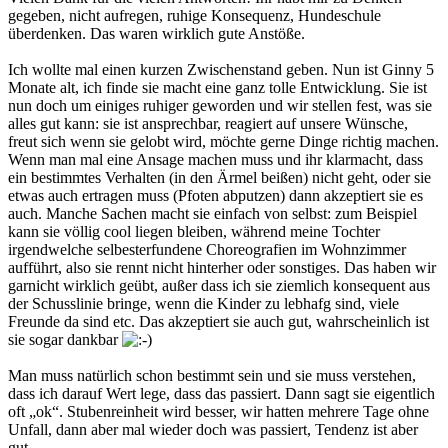
gegeben, nicht aufregen, ruhige Konsequenz, Hundeschule
überdenken. Das waren wirklich gute Anstöße.
Ich wollte mal einen kurzen Zwischenstand geben. Nun ist Ginny 5
Monate alt, ich finde sie macht eine ganz tolle Entwicklung. Sie ist
nun doch um einiges ruhiger geworden und wir stellen fest, was sie
alles gut kann: sie ist ansprechbar, reagiert auf unsere Wünsche,
freut sich wenn sie gelobt wird, möchte gerne Dinge richtig machen.
Wenn man mal eine Ansage machen muss und ihr klarmacht, dass
ein bestimmtes Verhalten (in den Ärmel beißen) nicht geht, oder sie
etwas auch ertragen muss (Pfoten abputzen) dann akzeptiert sie es
auch. Manche Sachen macht sie einfach von selbst: zum Beispiel
kann sie völlig cool liegen bleiben, während meine Tochter
irgendwelche selbesterfundene Choreografien im Wohnzimmer
aufführt, also sie rennt nicht hinterher oder sonstiges. Das haben wir
garnicht wirklich geübt, außer dass ich sie ziemlich konsequent aus
der Schusslinie bringe, wenn die Kinder zu lebhafg sind, viele
Freunde da sind etc. Das akzeptiert sie auch gut, wahrscheinlich ist
sie sogar dankbar
Man muss natürlich schon bestimmt sein und sie muss verstehen,
dass ich darauf Wert lege, dass das passiert. Dann sagt sie eigentlich
oft „ok“. Stubenreinheit wird besser, wir hatten mehrere Tage ohne
Unfall, dann aber mal wieder doch was passiert, Tendenz ist aber
gut.