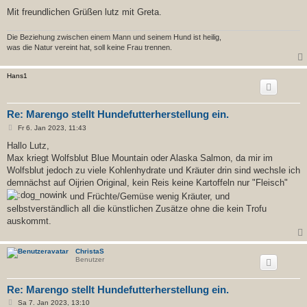
Mit freundlichen Grüßen lutz mit Greta.
Die Beziehung zwischen einem Mann und seinem Hund ist heilig,
was die Natur vereint hat, soll keine Frau trennen.
Hans1
Re: Marengo stellt Hundefutterherstellung ein.
B
Fr 6. Jan 2023, 11:43
e
i
Hallo Lutz,
t
Max kriegt Wolfsblut Blue Mountain oder Alaska Salmon, da mir im
r
a
Wolfsblut jedoch zu viele Kohlenhydrate und Kräuter drin sind wechsle ich
g
demnächst auf Oijrien Original, kein Reis keine Kartoffeln nur "Fleisch"
und Früchte/Gemüse wenig Kräuter, und
selbstverständlich all die künstlichen Zusätze ohne die kein Trofu
auskommt.
ChristaS
Benutzer
Re: Marengo stellt Hundefutterherstellung ein.
B
Sa 7. Jan 2023, 13:10