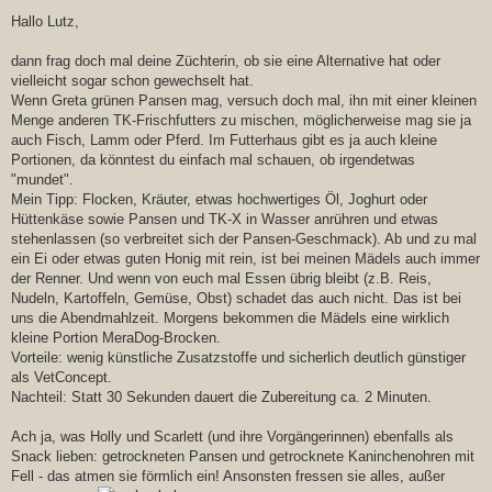
e
i
Hallo Lutz,
t
r
a
dann frag doch mal deine Züchterin, ob sie eine Alternative hat oder
g
vielleicht sogar schon gewechselt hat.
Wenn Greta grünen Pansen mag, versuch doch mal, ihn mit einer kleinen
Menge anderen TK-Frischfutters zu mischen, möglicherweise mag sie ja
auch Fisch, Lamm oder Pferd. Im Futterhaus gibt es ja auch kleine
Portionen, da könntest du einfach mal schauen, ob irgendetwas
"mundet".
Mein Tipp: Flocken, Kräuter, etwas hochwertiges Öl, Joghurt oder
Hüttenkäse sowie Pansen und TK-X in Wasser anrühren und etwas
stehenlassen (so verbreitet sich der Pansen-Geschmack). Ab und zu mal
ein Ei oder etwas guten Honig mit rein, ist bei meinen Mädels auch immer
der Renner. Und wenn von euch mal Essen übrig bleibt (z.B. Reis,
Nudeln, Kartoffeln, Gemüse, Obst) schadet das auch nicht. Das ist bei
uns die Abendmahlzeit. Morgens bekommen die Mädels eine wirklich
kleine Portion MeraDog-Brocken.
Vorteile: wenig künstliche Zusatzstoffe und sicherlich deutlich günstiger
als VetConcept.
Nachteil: Statt 30 Sekunden dauert die Zubereitung ca. 2 Minuten.
Ach ja, was Holly und Scarlett (und ihre Vorgängerinnen) ebenfalls als
Snack lieben: getrockneten Pansen und getrocknete Kaninchenohren mit
Fell - das atmen sie förmlich ein! Ansonsten fressen sie alles, außer