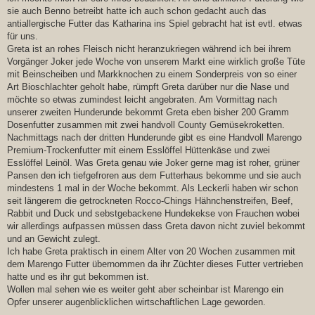
g
sie auch Benno betreibt hatte ich auch schon gedacht auch das
antiallergische Futter das Katharina ins Spiel gebracht hat ist evtl. etwas
für uns.
Greta ist an rohes Fleisch nicht heranzukriegen während ich bei ihrem
Vorgänger Joker jede Woche von unserem Markt eine wirklich große Tüte
mit Beinscheiben und Markknochen zu einem Sonderpreis von so einer
Art Bioschlachter geholt habe, rümpft Greta darüber nur die Nase und
möchte so etwas zumindest leicht angebraten. Am Vormittag nach
unserer zweiten Hunderunde bekommt Greta eben bisher 200 Gramm
Dosenfutter zusammen mit zwei handvoll County Gemüsekroketten.
Nachmittags nach der dritten Hunderunde gibt es eine Handvoll Marengo
Premium-Trockenfutter mit einem Esslöffel Hüttenkäse und zwei
Esslöffel Leinöl. Was Greta genau wie Joker gerne mag ist roher, grüner
Pansen den ich tiefgefroren aus dem Futterhaus bekomme und sie auch
mindestens 1 mal in der Woche bekommt. Als Leckerli haben wir schon
seit längerem die getrockneten Rocco-Chings Hähnchenstreifen, Beef,
Rabbit und Duck und sebstgebackene Hundekekse von Frauchen wobei
wir allerdings aufpassen müssen dass Greta davon nicht zuviel bekommt
und an Gewicht zulegt.
Ich habe Greta praktisch in einem Alter von 20 Wochen zusammen mit
dem Marengo Futter übernommen da ihr Züchter dieses Futter vertrieben
hatte und es ihr gut bekommen ist.
Wollen mal sehen wie es weiter geht aber scheinbar ist Marengo ein
Opfer unserer augenblicklichen wirtschaftlichen Lage geworden.