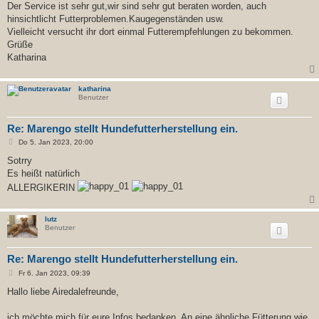
Der Service ist sehr gut,wir sind sehr gut beraten worden, auch
hinsichtlicht Futterproblemen.Kaugegenständen usw.
Vielleicht versucht ihr dort einmal Futterempfehlungen zu bekommen.
Grüße
Katharina
katharina
Benutzer
Re: Marengo stellt Hundefutterherstellung ein.
B
Do 5. Jan 2023, 20:00
e
i
Sotrry
t
Es heißt natürlich
r
a
ALLERGIKERIN
g
lutz
Benutzer
Re: Marengo stellt Hundefutterherstellung ein.
B
Fr 6. Jan 2023, 09:39
e
i
Hallo liebe Airedalefreunde,
t
r
a
ich möchte mich für eure Infos bedanken. An eine ähnliche Fütterung wie