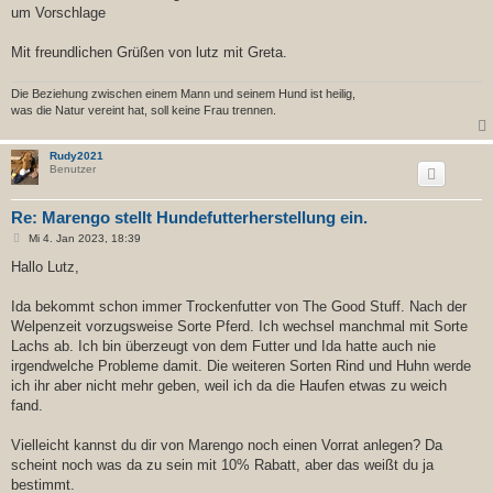
um Vorschlage
Mit freundlichen Grüßen von lutz mit Greta.
Die Beziehung zwischen einem Mann und seinem Hund ist heilig,
was die Natur vereint hat, soll keine Frau trennen.
Rudy2021
Benutzer
Re: Marengo stellt Hundefutterherstellung ein.
B
Mi 4. Jan 2023, 18:39
e
i
Hallo Lutz,
t
r
a
Ida bekommt schon immer Trockenfutter von The Good Stuff. Nach der
g
Welpenzeit vorzugsweise Sorte Pferd. Ich wechsel manchmal mit Sorte
Lachs ab. Ich bin überzeugt von dem Futter und Ida hatte auch nie
irgendwelche Probleme damit. Die weiteren Sorten Rind und Huhn werde
ich ihr aber nicht mehr geben, weil ich da die Haufen etwas zu weich
fand.
Vielleicht kannst du dir von Marengo noch einen Vorrat anlegen? Da
scheint noch was da zu sein mit 10% Rabatt, aber das weißt du ja
bestimmt.