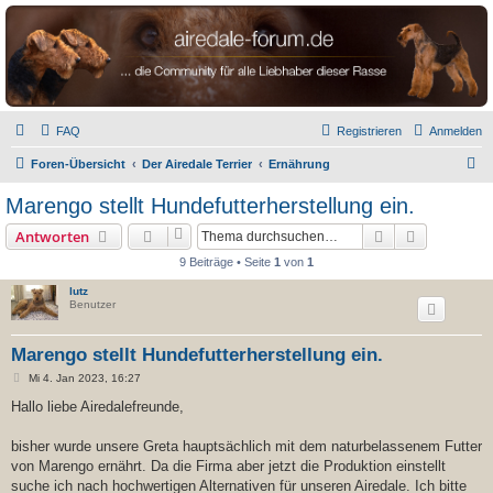
airedale-forum.de
FAQ
Registrieren
Anmelden
S
Foren-Übersicht
Der Airedale Terrier
Ernährung
u
Marengo stellt Hundefutterherstellung ein.
c
Suche
Erweiterte
Antworten
h
9 Beiträge • Seite
1
von
1
e
lutz
Benutzer
Marengo stellt Hundefutterherstellung ein.
B
Mi 4. Jan 2023, 16:27
e
i
Hallo liebe Airedalefreunde,
t
r
a
bisher wurde unsere Greta hauptsächlich mit dem naturbelassenem Futter
g
von Marengo ernährt. Da die Firma aber jetzt die Produktion einstellt
suche ich nach hochwertigen Alternativen für unseren Airedale. Ich bitte