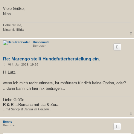
Viele Grüße,
Nina
Liebe Grüße,
Nina mit Iiiiiiida
Hundemutti
Benutzer
Re: Marengo stellt Hundefutterherstellung ein.
B
Mi 4. Jan 2023, 19:29
e
i
Hi Lutz,
t
r
a
wenn ich mich recht erinnere, ist rohfüttern für dich keine Option, oder?
g
...dann kann ich hier nix beitragen...
Liebe Grüße
R & R
...Romana mit Lia & Zora
...mit Sandy & Janka im Herzen...
Benno
Benutzer