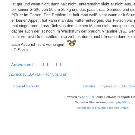
g
ist gut und wenn nicht dann halt nicht, unterernährt sieht er nicht aus, 
bei seiner Größe von 56 cm 25 kg und das passt, das Gemüse und die
frißt er im Garten. Das Problem ist halt man weiß nicht wann er frißt 
er keinen Appetit hat kann man das Futter entsorgen, das Fleisch war 
mal eingefroren. Lass Dich von dem kleinen Macho nicht manipulieren,
dachte auch der ist noch im Wachstum der braucht Vitamine usw., we
nicht will bist Du machtlos, also zieh es durch, nicht fressen dann kein
auch Asco ist nicht verhungert.
LG Sonja
Antworten
Zurück zu „B.A.R.F. - Rohfütterung“
Foren-Übersicht
Kontakt
Impressum
Alle Coo
Powered by
phpBB
® Forum Software © phpBB Lim
Deutsche Übersetzung durch
phpBB.de
Datenschutz
|
Nutzungsbedingungen