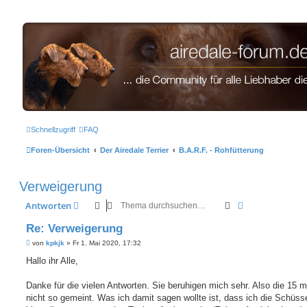
airedale-forum.de
Schnellzugriff
FAQ
Foren-Übersicht
Der Airedale Terrier
B.A.R.F. - Rohfütterung
Verweigerung
Suche
Erweiterte Suc
Antworten
Re: Verweigerung
B
von
kpkjk
»
Fr 1. Mai 2020, 17:32
e
i
Hallo ihr Alle,
t
r
a
Danke für die vielen Antworten. Sie beruhigen mich sehr. Also die 15 
g
nicht so gemeint. Was ich damit sagen wollte ist, dass ich die Schüss