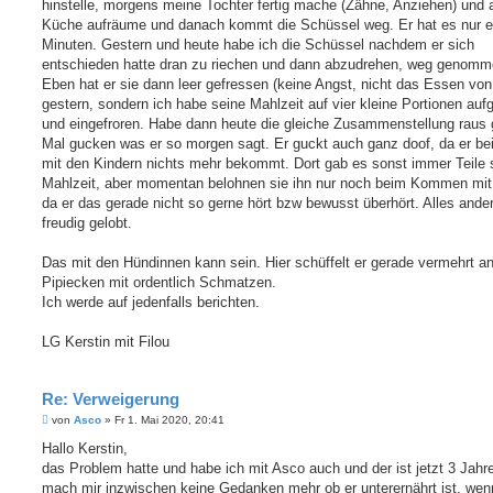
hinstelle, morgens meine Tochter fertig mache (Zähne, Anziehen) und
Küche aufräume und danach kommt die Schüssel weg. Er hat es nur e
Minuten. Gestern und heute habe ich die Schüssel nachdem er sich
entschieden hatte dran zu riechen und dann abzudrehen, weg genomm
Eben hat er sie dann leer gefressen (keine Angst, nicht das Essen von
gestern, sondern ich habe seine Mahlzeit auf vier kleine Portionen aufg
und eingefroren. Habe dann heute die gleiche Zusammenstellung raus 
Mal gucken was er so morgen sagt. Er guckt auch ganz doof, da er b
mit den Kindern nichts mehr bekommt. Dort gab es sonst immer Teile 
Mahlzeit, aber momentan belohnen sie ihn nur noch beim Kommen mit 
da er das gerade nicht so gerne hört bzw bewusst überhört. Alles ander
freudig gelobt.
Das mit den Hündinnen kann sein. Hier schüffelt er gerade vermehrt a
Pipiecken mit ordentlich Schmatzen.
Ich werde auf jedenfalls berichten.
LG Kerstin mit Filou
Re: Verweigerung
B
von
Asco
»
Fr 1. Mai 2020, 20:41
e
i
Hallo Kerstin,
t
das Problem hatte und habe ich mit Asco auch und der ist jetzt 3 Jahre
r
a
mach mir inzwischen keine Gedanken mehr ob er unterernährt ist, wenn 