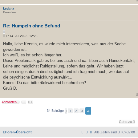
Ledana
Benutzer
Re: Humpeln ohne Befund
Z
B
i
Fr 14. Jul 2023, 12:23
e
t
i
Hallo, liebe Kerstin, es würde mich interessieren, was aus der Sache
i
t
geworden ist.
e
r
r
a
Ich weiß, es ist schon länger her.
e
g
Diese Problematik gab es bei uns auch und ua. Eben auch Hundekontakt,
n
Leine und möglichst Ruhigstellung, sofern das geht. Wir haben jetzt
schon einiges durch diesbezüglich und ich frag mich auch, wie das auf
die psychische Entwicklung auswirkt....
Kannst Du das bitte rückwirkend beschreiben?
Gruß D.
Antworten
4
34 Beiträge
V
1
2
3
o
r
Gehe zu
h
e
r
Foren-Übersicht
Alle Zeiten sind
UTC+02:00
i
g