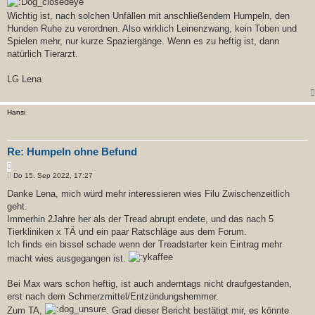
Wichtig ist, nach solchen Unfällen mit anschließendem Humpeln, den
Hunden Ruhe zu verordnen. Also wirklich Leinenzwang, kein Toben und
Spielen mehr, nur kurze Spaziergänge. Wenn es zu heftig ist, dann
natürlich Tierarzt.
LG Lena
Hansi
Re: Humpeln ohne Befund
Z
B
i
Do 15. Sep 2022, 17:27
e
t
i
Danke Lena, mich würd mehr interessieren wies Filu Zwischenzeitlich
i
t
geht.
e
r
r
a
Immerhin 2Jahre her als der Tread abrupt endete, und das nach 5
e
g
Tierkliniken x TÄ und ein paar Ratschläge aus dem Forum.
n
Ich finds ein bissel schade wenn der Treadstarter kein Eintrag mehr
macht wies ausgegangen ist.
Bei Max wars schon heftig, ist auch anderntags nicht draufgestanden,
erst nach dem Schmerzmittel/Entzündungshemmer.
Zum TA,
. Grad dieser Bericht bestätigt mir, es könnte