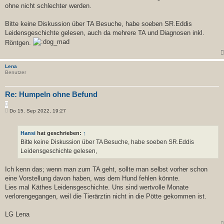
ohne nicht schlechter werden.
Bitte keine Diskussion über TA Besuche, habe soeben SR.Eddis
Leidensgeschichte gelesen, auch da mehrere TA und Diagnosen inkl.
Röntgen.
Lena
Benutzer
Re: Humpeln ohne Befund
Z
B
i
Do 15. Sep 2022, 19:27
e
t
i
i
t
e
Hansi
hat geschrieben:
↑
r
r
a
Bitte keine Diskussion über TA Besuche, habe soeben SR.Eddis
e
g
Leidensgeschichte gelesen,
n
Ich kenn das; wenn man zum TA geht, sollte man selbst vorher schon
eine Vorstellung davon haben, was dem Hund fehlen könnte.
Lies mal Käthes Leidensgeschichte. Uns sind wertvolle Monate
verlorengegangen, weil die Tierärztin nicht in die Pötte gekommen ist.
LG Lena