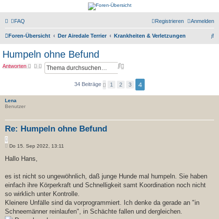
airedale-forum.de
FAQ
Registrieren
Anmelden
S
Foren-Übersicht
Der Airedale Terrier
Krankheiten & Verletzungen
u
Humpeln ohne Befund
c
S
E
Antworten
h
u
r
c
w
e
4
34 Beiträge
V
1
2
3
h
e
o
e
i
r
t
Lena
h
e
Benutzer
e
r
r
t
i
g
e
Re: Humpeln ohne Befund
e
S
Z
u
B
i
Do 15. Sep 2022, 13:11
c
e
t
h
i
Hallo Hans,
i
e
t
e
r
r
a
es ist nicht so ungewöhnlich, daß junge Hunde mal humpeln. Sie haben
e
g
einfach ihre Körperkraft und Schnelligkeit samt Koordination noch nicht
n
so wirklich unter Kontrolle.
Kleinere Unfälle sind da vorprogrammiert. Ich denke da gerade an "in
Schneemänner reinlaufen", in Schächte fallen und dergleichen.