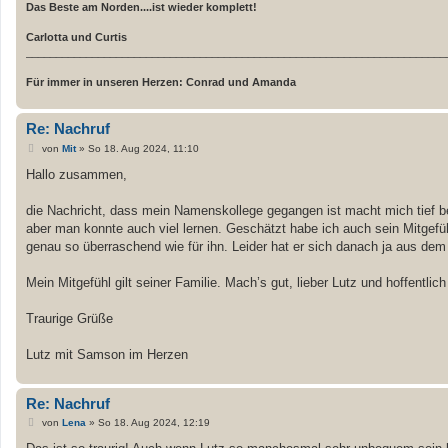
Das Beste am Norden....ist wieder komplett!
Carlotta und Curtis
______________________________________________________________________
Für immer in unseren Herzen: Conrad und Amanda
Re: Nachruf
B
von
Mit
»
So 18. Aug 2024, 11:10
e
i
Hallo zusammen,
t
r
a
die Nachricht, dass mein Namenskollege gegangen ist macht mich tief be
g
aber man konnte auch viel lernen. Geschätzt habe ich auch sein Mitgefüh
genau so überraschend wie für ihn. Leider hat er sich danach ja aus d
Mein Mitgefühl gilt seiner Familie. Mach’s gut, lieber Lutz und hoffentlich
Traurige Grüße
Lutz mit Samson im Herzen
Re: Nachruf
B
von
Lena
»
So 18. Aug 2024, 12:19
e
i