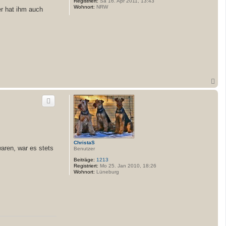
Registriert:
Sa 16. Apr 2011, 13:43
e
Wohnort:
NRW
er hat ihm auch
n
N
a
c
h
o
b
e
n
ChristaS
aren, war es stets
Benutzer
Beiträge:
1213
Registriert:
Mo 25. Jan 2010, 18:26
Wohnort:
Lüneburg