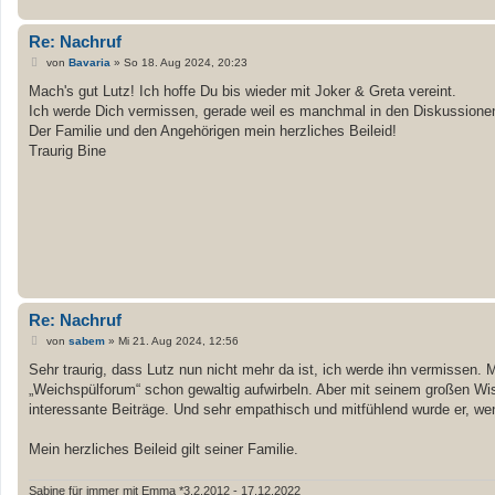
Re: Nachruf
B
von
Bavaria
»
So 18. Aug 2024, 20:23
e
i
Mach's gut Lutz! Ich hoffe Du bis wieder mit Joker & Greta vereint.
t
Ich werde Dich vermissen, gerade weil es manchmal in den Diskussionen
r
a
Der Familie und den Angehörigen mein herzliches Beileid!
g
Traurig Bine
Re: Nachruf
B
von
sabem
»
Mi 21. Aug 2024, 12:56
e
i
Sehr traurig, dass Lutz nun nicht mehr da ist, ich werde ihn vermissen. 
t
„Weichspülforum“ schon gewaltig aufwirbeln. Aber mit seinem großen Wis
r
a
interessante Beiträge. Und sehr empathisch und mitfühlend wurde er, w
g
Mein herzliches Beileid gilt seiner Familie.
Sabine für immer mit Emma *3.2.2012 - 17.12.2022