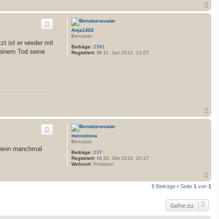
N
r
i
a
a
c
h
Anja1402
o
Benutzer
b
zt ist er wieder mit
e
Beiträge:
2391
seinem Tod seine
n
Registriert:
Mi 11. Jan 2012, 12:07
.
N
a
c
h
menzelova
o
Benutzer
b
, denn manchmal
e
Beiträge:
237
n
Registriert:
Mi 20. Okt 2010, 20:27
Wohnort:
Potsdam
N
a
8 Beiträge • Seite
1
von
1
c
h
o
Gehe zu
b
e