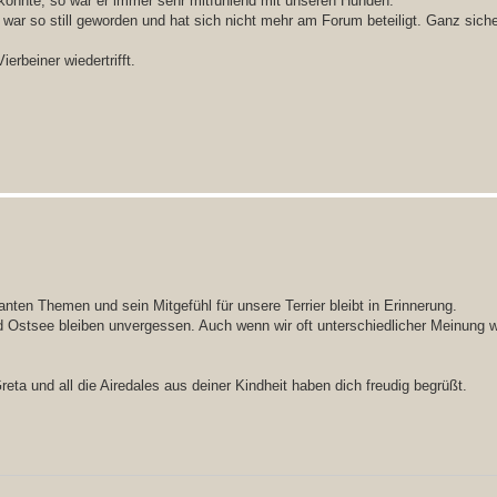
konnte, so war er immer sehr mitfühlend mit unseren Hunden.
 war so still geworden und hat sich nicht mehr am Forum beteiligt. Ganz sich
erbeiner wiedertrifft.
nten Themen und sein Mitgefühl für unsere Terrier bleibt in Erinnerung.
 Ostsee bleiben unvergessen. Auch wenn wir oft unterschiedlicher Meinung w
reta und all die Airedales aus deiner Kindheit haben dich freudig begrüßt.