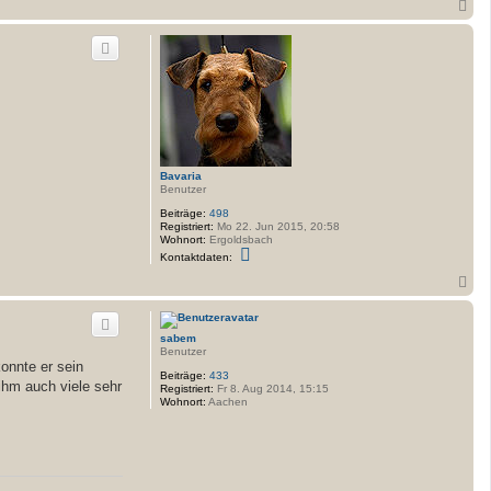
N
a
c
h
o
b
e
n
Bavaria
Benutzer
Beiträge:
498
Registriert:
Mo 22. Jun 2015, 20:58
Wohnort:
Ergoldsbach
K
Kontaktdaten:
o
n
N
t
a
a
c
k
h
t
sabem
o
d
Benutzer
a
b
konnte er sein
t
e
Beiträge:
433
e
ihm auch viele sehr
n
Registriert:
Fr 8. Aug 2014, 15:15
n
Wohnort:
Aachen
v
o
n
B
a
v
a