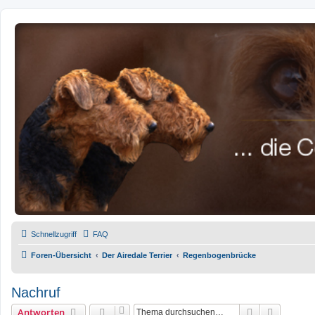
airedale-forum.de
Schnellzugriff
FAQ
Foren-Übersicht
Der Airedale Terrier
Regenbogenbrücke
Nachruf
Suche
Erweiter
Antworten