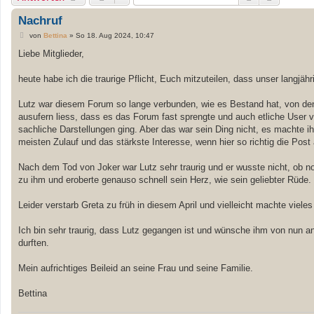
Nachruf
B
von
Bettina
»
So 18. Aug 2024, 10:47
e
i
Liebe Mitglieder,
t
r
a
heute habe ich die traurige Pflicht, Euch mitzuteilen, dass unser langjähr
g
Lutz war diesem Forum so lange verbunden, wie es Bestand hat, von den 
ausufern liess, dass es das Forum fast sprengte und auch etliche User 
sachliche Darstellungen ging. Aber das war sein Ding nicht, es machte 
meisten Zulauf und das stärkste Interesse, wenn hier so richtig die Post
Nach dem Tod von Joker war Lutz sehr traurig und er wusste nicht, ob no
zu ihm und eroberte genauso schnell sein Herz, wie sein geliebter Rüde.
Leider verstarb Greta zu früh in diesem April und vielleicht machte vieles
Ich bin sehr traurig, dass Lutz gegangen ist und wünsche ihm von nun an
durften.
Mein aufrichtiges Beileid an seine Frau und seine Familie.
Bettina