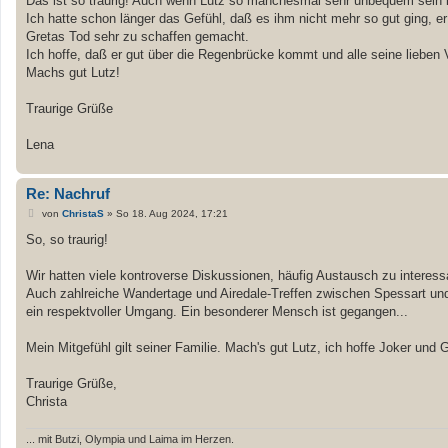
Das ist so traurig! Auch wenn Lutz so manchesmal sehr unbequem sein 
t
Ich hatte schon länger das Gefühl, daß es ihm nicht mehr so gut ging, er
r
a
Gretas Tod sehr zu schaffen gemacht.
g
Ich hoffe, daß er gut über die Regenbrücke kommt und alle seine lieben Vi
Machs gut Lutz!
Traurige Grüße
Lena
Re: Nachruf
B
von
ChristaS
»
So 18. Aug 2024, 17:21
e
i
So, so traurig!
t
r
a
Wir hatten viele kontroverse Diskussionen, häufig Austausch zu interessa
g
Auch zahlreiche Wandertage und Airedale-Treffen zwischen Spessart und
ein respektvoller Umgang. Ein besonderer Mensch ist gegangen...
Mein Mitgefühl gilt seiner Familie. Mach's gut Lutz, ich hoffe Joker und G
Traurige Grüße,
Christa
... mit Butzi, Olympia und Laima im Herzen.