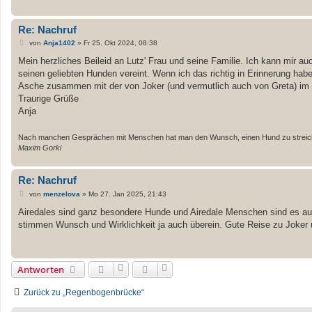
Re: Nachruf
B
von
Anja1402
»
Fr 25. Okt 2024, 08:38
e
i
Mein herzliches Beileid an Lutz' Frau und seine Familie. Ich kann mir auc
t
seinen geliebten Hunden vereint. Wenn ich das richtig in Erinnerung ha
r
a
Asche zusammen mit der von Joker (und vermutlich auch von Greta) im Me
g
Traurige Grüße
Anja
Nach manchen Gesprächen mit Menschen hat man den Wunsch, einen Hund zu streichel
Maxim Gorki
Re: Nachruf
B
von
menzelova
»
Mo 27. Jan 2025, 21:43
e
i
Airedales sind ganz besondere Hunde und Airedale Menschen sind es auch.
t
stimmen Wunsch und Wirklichkeit ja auch überein. Gute Reise zu Joker u
r
a
g
Antworten
Zurück zu „Regenbogenbrücke“