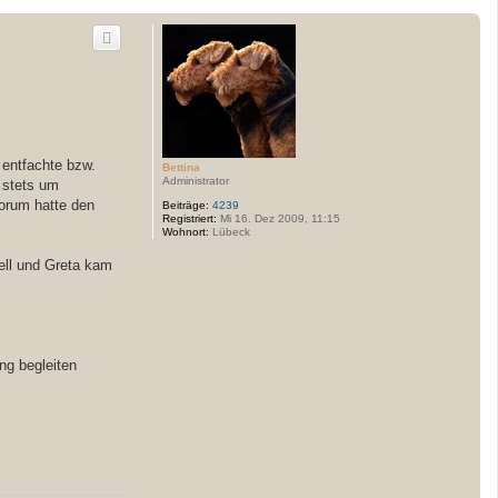
 entfachte bzw.
Bettina
Administrator
 stets um
Forum hatte den
Beiträge:
4239
Registriert:
Mi 16. Dez 2009, 11:15
Wohnort:
Lübeck
nell und Greta kam
ng begleiten