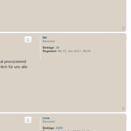
N
a
c
Mit
h
Benutzer
o
Beiträge:
34
b
Registriert:
Mo 12. Jun 2017, 09:24
e
n
al provozierend
ich für uns alle
N
a
c
Lena
h
Benutzer
o
Beiträge:
2203
b