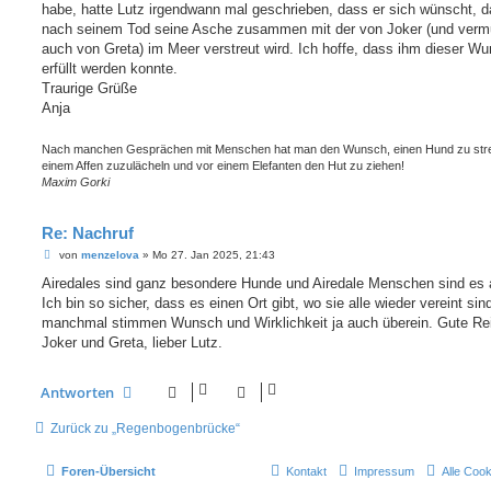
habe, hatte Lutz irgendwann mal geschrieben, dass er sich wünscht, 
nach seinem Tod seine Asche zusammen mit der von Joker (und vermu
auch von Greta) im Meer verstreut wird. Ich hoffe, dass ihm dieser W
erfüllt werden konnte.
Traurige Grüße
Anja
Nach manchen Gesprächen mit Menschen hat man den Wunsch, einen Hund zu stre
einem Affen zuzulächeln und vor einem Elefanten den Hut zu ziehen!
Maxim Gorki
Re: Nachruf
B
von
menzelova
»
Mo 27. Jan 2025, 21:43
e
i
Airedales sind ganz besondere Hunde und Airedale Menschen sind es 
t
Ich bin so sicher, dass es einen Ort gibt, wo sie alle wieder vereint sin
r
a
manchmal stimmen Wunsch und Wirklichkeit ja auch überein. Gute Re
g
Joker und Greta, lieber Lutz.
Antworten
Zurück zu „Regenbogenbrücke“
Foren-Übersicht
Kontakt
Impressum
Alle Coo