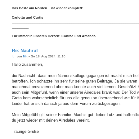
Das Beste am Norden....ist wieder komplett!
Carlotta und Curtis
____________________________________________________________________
_________
Für immer in unseren Herzen: Conrad und Amanda
Re: Nachruf
B
von
Mit
»
So 18. Aug 2024, 11:10
e
i
Hallo zusammen,
t
r
a
die Nachricht, dass mein Namenskollege gegangen ist macht mich tief
g
betroffen. Ich schätzte ihn sehr für seine guten Beiträge. Ja sie waren
manchmal provozierend aber man konnte auch viel lernen. Geschätzt 
auch sein Mitgefühl, wenn einer unserer Airedales krank war. Der Tod 
Greta kam wahrscheinlich für uns alle genau so überraschend wie für i
Leider hat er sich danach ja aus dem Forum zurückgezogen.
Mein Mitgefühl gilt seiner Familie. Mach’s gut, lieber Lutz und hoffentli
du jetzt wieder mit deinen Airedales vereint.
Traurige Grüße