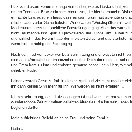
Lutz war diesem Forum so lange verbunden, wie es Bestand hat, von 
ersten Tagen an. Er war ein streitbarer User, der hier so manche Disku
entfachte bzw. ausufern liess, dass es das Forum fast sprengte und a
etliche User verlor. Seine liebsten Worte waren "Weichspülforum", weil
Moderatoren stets um sachliche Darstellungen ging. Aber das war sein
nicht, es machte ihm Spaß zu provozieren und "Dinge" am Laufen zu h
und wirklich - das Forum hatte den meisten Zulauf und das stärkste In
wenn hier so richtig die Post abging.
Nach dem Tod von Joker war Lutz sehr traurig und er wusste nicht, ob
einmal ein Airedale bei ihm einziehen sollte. Doch dann ging es sehr s
und Greta kam zu ihm und eroberte genauso schnell sein Herz, wie se
geliebter Rüde.
Leider verstarb Greta zu früh in diesem April und vielleicht machte viel
ihn dann keinen Sinn mehr für ihn. Wir werden es nicht erfahren....
Ich bin sehr traurig, dass Lutz gegangen ist und wünsche ihm von nun
wunderschöne Zeit mit seinen geliebten Airedales, die ihn sein Leben l
begleiten durften.
Mein aufrichtiges Beileid an seine Frau und seine Familie.
Bettina