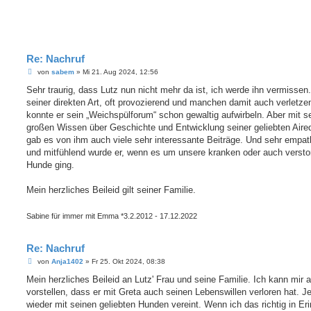
Re: Nachruf
B
von
sabem
»
Mi 21. Aug 2024, 12:56
e
i
Sehr traurig, dass Lutz nun nicht mehr da ist, ich werde ihn vermissen.
t
seiner direkten Art, oft provozierend und manchen damit auch verletze
r
a
konnte er sein „Weichspülforum“ schon gewaltig aufwirbeln. Aber mit 
g
großen Wissen über Geschichte und Entwicklung seiner geliebten Aire
gab es von ihm auch viele sehr interessante Beiträge. Und sehr empat
und mitfühlend wurde er, wenn es um unsere kranken oder auch verst
Hunde ging.
Mein herzliches Beileid gilt seiner Familie.
Sabine für immer mit Emma *3.2.2012 - 17.12.2022
Re: Nachruf
B
von
Anja1402
»
Fr 25. Okt 2024, 08:38
e
i
Mein herzliches Beileid an Lutz' Frau und seine Familie. Ich kann mir 
t
vorstellen, dass er mit Greta auch seinen Lebenswillen verloren hat. Jet
r
a
wieder mit seinen geliebten Hunden vereint. Wenn ich das richtig in Er
g