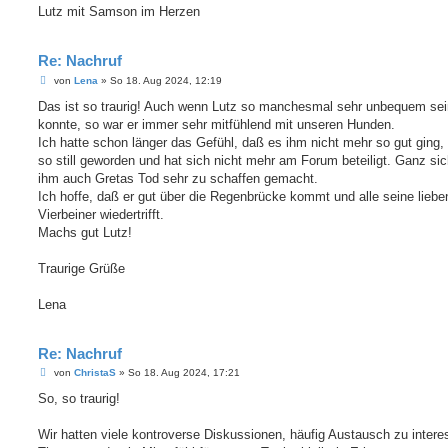
Lutz mit Samson im Herzen
Re: Nachruf
B
von
Lena
»
So 18. Aug 2024, 12:19
e
i
Das ist so traurig! Auch wenn Lutz so manchesmal sehr unbequem sei
t
konnte, so war er immer sehr mitfühlend mit unseren Hunden.
r
a
Ich hatte schon länger das Gefühl, daß es ihm nicht mehr so gut ging, 
g
so still geworden und hat sich nicht mehr am Forum beteiligt. Ganz sic
ihm auch Gretas Tod sehr zu schaffen gemacht.
Ich hoffe, daß er gut über die Regenbrücke kommt und alle seine liebe
Vierbeiner wiedertrifft.
Machs gut Lutz!
Traurige Grüße
Lena
Re: Nachruf
B
von
ChristaS
»
So 18. Aug 2024, 17:21
e
i
So, so traurig!
t
r
a
Wir hatten viele kontroverse Diskussionen, häufig Austausch zu inter
g