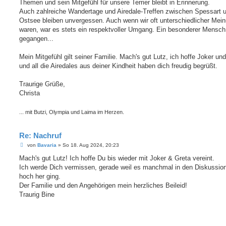
Themen und sein Mitgefühl für unsere Terrier bleibt in Erinnerung.
Auch zahlreiche Wandertage und Airedale-Treffen zwischen Spessart 
Ostsee bleiben unvergessen. Auch wenn wir oft unterschiedlicher Mei
waren, war es stets ein respektvoller Umgang. Ein besonderer Mensch 
gegangen...
Mein Mitgefühl gilt seiner Familie. Mach's gut Lutz, ich hoffe Joker un
und all die Airedales aus deiner Kindheit haben dich freudig begrüßt.
Traurige Grüße,
Christa
... mit Butzi, Olympia und Laima im Herzen.
Re: Nachruf
B
von
Bavaria
»
So 18. Aug 2024, 20:23
e
i
Mach's gut Lutz! Ich hoffe Du bis wieder mit Joker & Greta vereint.
t
Ich werde Dich vermissen, gerade weil es manchmal in den Diskussio
r
a
hoch her ging.
g
Der Familie und den Angehörigen mein herzliches Beileid!
Traurig Bine