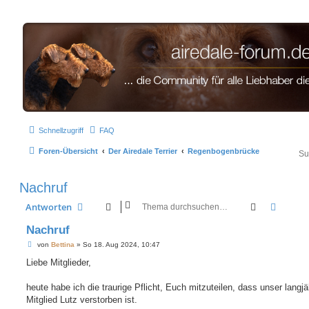
airedale-forum.de
Schnellzugriff
FAQ
Foren-Übersicht
Der Airedale Terrier
Regenbogenbrücke
Nachruf
Suche
Erweit
Antworten
Nachruf
B
von
Bettina
»
So 18. Aug 2024, 10:47
e
i
Liebe Mitglieder,
t
r
a
heute habe ich die traurige Pflicht, Euch mitzuteilen, dass unser langjä
g
Mitglied Lutz verstorben ist.