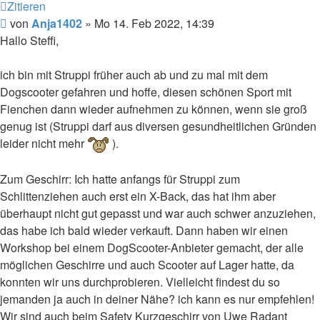
Zitieren
Beitrag
von
Anja1402
»
Mo 14. Feb 2022, 14:39
Hallo Steffi,
ich bin mit Struppi früher auch ab und zu mal mit dem
Dogscooter gefahren und hoffe, diesen schönen Sport mit
Fienchen dann wieder aufnehmen zu können, wenn sie groß
genug ist (Struppi darf aus diversen gesundheitlichen Gründen
leider nicht mehr
).
Zum Geschirr: Ich hatte anfangs für Struppi zum
Schlittenziehen auch erst ein X-Back, das hat ihm aber
überhaupt nicht gut gepasst und war auch schwer anzuziehen,
das habe ich bald wieder verkauft. Dann haben wir einen
Workshop bei einem DogScooter-Anbieter gemacht, der alle
möglichen Geschirre und auch Scooter auf Lager hatte, da
konnten wir uns durchprobieren. Vielleicht findest du so
jemanden ja auch in deiner Nähe? ich kann es nur empfehlen!
Wir sind auch beim Safety Kurzgeschirr von Uwe Radant