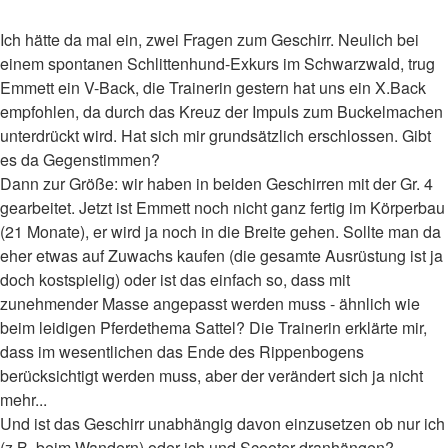
Ich hätte da mal ein, zwei Fragen zum Geschirr. Neulich bei
einem spontanen Schlittenhund-Exkurs im Schwarzwald, trug
Emmett ein V-Back, die Trainerin gestern hat uns ein X.Back
empfohlen, da durch das Kreuz der Impuls zum Buckelmachen
unterdrückt wird. Hat sich mir grundsätzlich erschlossen. Gibt
es da Gegenstimmen?
Dann zur Größe: wir haben in beiden Geschirren mit der Gr. 4
gearbeitet. Jetzt ist Emmett noch nicht ganz fertig im Körperbau
(21 Monate), er wird ja noch in die Breite gehen. Sollte man da
eher etwas auf Zuwachs kaufen (die gesamte Ausrüstung ist ja
doch kostspielig) oder ist das einfach so, dass mit
zunehmender Masse angepasst werden muss - ähnlich wie
beim leidigen Pferdethema Sattel? Die Trainerin erklärte mir,
dass im wesentlichen das Ende des Rippenbogens
berücksichtigt werden muss, aber der verändert sich ja nicht
mehr...
Und ist das Geschirr unabhängig davon einzusetzen ob nur ich
(z.B. beim Wandern) oder ich und Scooter dranhängen?