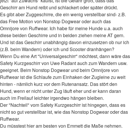
jetzt "auf Zuwachs" kaufst, ist die Gefahr groß, dass das
Geschirr am Hund reibt und schlackert oder später drückt.
Es gibt aber Zuggeschirre, die ein wenig verstellbar sind- z.B.
das Free Motion von Nonstop Dogwear oder auch das
Omnijore von Ruffwear. Ich habe für meine Hunde u.a. auch
diese beiden Geschirre und in beiden ziehen meine AT gern.
Und ist das Geschirr unabhängig davon einzusetzen ob nur ich
(z.B. beim Wandern) oder ich und Scooter dranhängen?
Wenn Du eine Art "Universalgeschirr" möchtest, dann wäre das
Safety Kurzgeschirr von Uwe Radant auch zum Wandern usw.
geeignet. Beim Nonstop Dogwear und beim Omnijore von
Ruffwear ist die Schlaufe zum Einhaken der Zugleine zu weit
hinten - nämlich kurz vor dem Rutenansatz. Das stört den
Hund, wenn er nicht unter Zug läuft eher und er kann daran
auch im Freilauf leichter irgendwo hängen bleiben.
Der "Nachteil" vom Safety Kurzgeschirr ist hingegen, dass es
nicht so gut verstellbar ist, wie das Nonstop Dogwear oder das
Ruffwear.
Du müsstest hier am besten von Emmett die Maße nehmen.