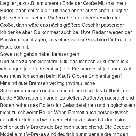
Liegt er jetzt z.B. am unteren Ende der Größe ML (hat mein
Rüde), dann sollte die "Luft nach oben" ausreichen. Liegt er
jetzt schon mit seinen Maßen eher am oberen Ende einer
Größe, dann wäre das nächstgrößere Geschirr passender.
Ich denke aber, Du könntest auch bei Uwe Radant wegen der
Passform nachfragen, falls eines seiner Geschirre für Euch in
Frage kommt.
Soweit ich gehört habe, berät er gern.
Und auch zu den Scootern, (Ok, das ist noch Zukunftsmusik -
wir fangen ja gerade erst an), die Preisrange ist ja enorm. Auf
was muss ich achten beim Kauf? Gibt es Empfehlungen?
Mir sind gute Bremsen wichtig (hydraulische
Scheibenbremsen) und ein ausreichend breites Trittbrett, um
beide Füße nebeneinander zu stellen. Außerdem ausreichend
Bodenfreiheit des Rollers für Geländefahrten und möglichst ein
nicht zu schwerer Roller. Wenn Emmett auch perspektivisch
nur allein zieht und wenn er nicht zu zugstark ist, dann sind
sicher auch V-Brakes als Bremsen ausreichend. Die Scooter-
Modelle mit V-Brakes sind deutlich günstiger als die mit den