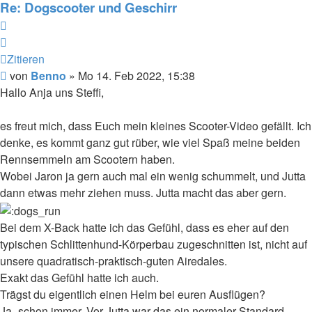
Re: Dogscooter und Geschirr
Zitieren
Zitieren
Beitrag
von
Benno
»
Mo 14. Feb 2022, 15:38
Hallo Anja uns Steffi,
es freut mich, dass Euch mein kleines Scooter-Video gefällt. Ich
denke, es kommt ganz gut rüber, wie viel Spaß meine beiden
Rennsemmeln am Scootern haben.
Wobei Jaron ja gern auch mal ein wenig schummelt, und Jutta
dann etwas mehr ziehen muss. Jutta macht das aber gern.
Bei dem X-Back hatte ich das Gefühl, dass es eher auf den
typischen Schlittenhund-Körperbau zugeschnitten ist, nicht auf
unsere quadratisch-praktisch-guten Airedales.
Exakt das Gefühl hatte ich auch.
Trägst du eigentlich einen Helm bei euren Ausflügen?
Ja- schon immer. Vor Jutta war das ein normaler Standard