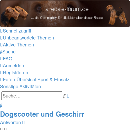
airedale-forum.de
Zum Inhalt
Schnellzugriff
Unbeantwortete Themen
Aktive Themen
Suche
FAQ
Anmelden
Registrieren
Foren-Übersicht
Sport & Einsatz
Sonstige Aktivitäten
Erweiterte
Suche
Suche
Suche
Dogscooter und Geschirr
Antworten