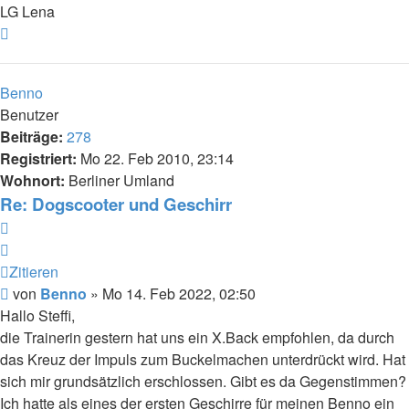
LG Lena
Nach
oben
Benno
Benutzer
Beiträge:
278
Registriert:
Mo 22. Feb 2010, 23:14
Wohnort:
Berliner Umland
Re: Dogscooter und Geschirr
Zitieren
Zitieren
Beitrag
von
Benno
»
Mo 14. Feb 2022, 02:50
Hallo Steffi,
die Trainerin gestern hat uns ein X.Back empfohlen, da durch
das Kreuz der Impuls zum Buckelmachen unterdrückt wird. Hat
sich mir grundsätzlich erschlossen. Gibt es da Gegenstimmen?
Ich hatte als eines der ersten Geschirre für meinen Benno ein