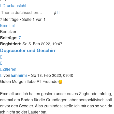
Druckansicht
Erweiterte
Suche
Suche
7 Beiträge • Seite
1
von
1
Emmimi
Benutzer
Beiträge:
7
Registriert:
Sa 5. Feb 2022, 19:47
Dogscooter und Geschirr
Zitieren
Zitieren
Beitrag
von
Emmimi
»
So 13. Feb 2022, 09:40
Guten Morgen liebe AT-Freunde
Emmett und ich hatten gestern unser erstes Zughundetraining,
erstmal am Boden für die Grundlagen, aber perspektivisch soll
er vor den Scooter. Also zumindest stelle ich mir das so vor, da
ich nicht so der Läufer bin.