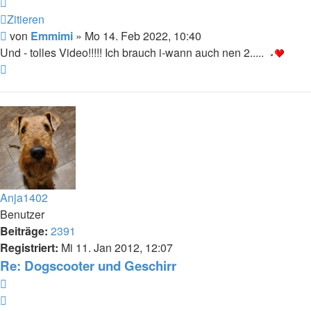
Zitieren
Beitrag
von
Emmimi
»
Mo 14. Feb 2022, 10:40
Und - tolles Video!!!!! Ich brauch i-wann auch nen 2.....
Nach
oben
Anja1402
Benutzer
Beiträge:
2391
Registriert:
Mi 11. Jan 2012, 12:07
Re: Dogscooter und Geschirr
Zitieren