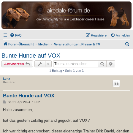
airedale-forum.de
FAQ
Registrieren
Anmelden
S
Foren-Übersicht
Medien
Veranstaltungen, Presse & TV
u
Bunte Hunde auf VOX
c
Suche
Erweiterte
Antworten
h
1 Beitrag • Seite
1
von
1
e
Lena
Benutzer
Bunte Hunde auf VOX
B
So 21. Apr 2024, 13:02
e
i
Hallo zusammen,
t
r
a
hat das gestern zufällig jemand geguckt auf VOX?
g
Ich war richtig erschrocken; dieser eigenartige Trainer Dirk David, der den