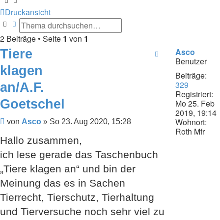
Druckansicht
Suche
Erweiterte Suche
2 Beiträge • Seite
1
von
1
Tiere
Asco
Benutzer
klagen
Beiträge:
329
an/A.F.
Registriert:
Goetschel
Mo 25. Feb
2019, 19:14
Wohnort:
Beitrag
von
Asco
»
So 23. Aug 2020, 15:28
Roth Mfr
Hallo zusammen,
ich lese gerade das Taschenbuch
„Tiere klagen an“ und bin der
Meinung das es in Sachen
Tierrecht, Tierschutz, Tierhaltung
und Tierversuche noch sehr viel zu