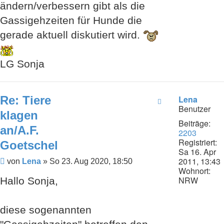
ändern/verbessern gibt als die
Gassigehzeiten für Hunde die
gerade aktuell diskutiert wird.
LG Sonja
Re: Tiere
Lena
Benutzer
klagen
Beiträge:
an/A.F.
2203
Registriert:
Goetschel
Sa 16. Apr
2011, 13:43
Beitrag
von
Lena
»
So 23. Aug 2020, 18:50
Wohnort:
NRW
Hallo Sonja,
diese sogenannten