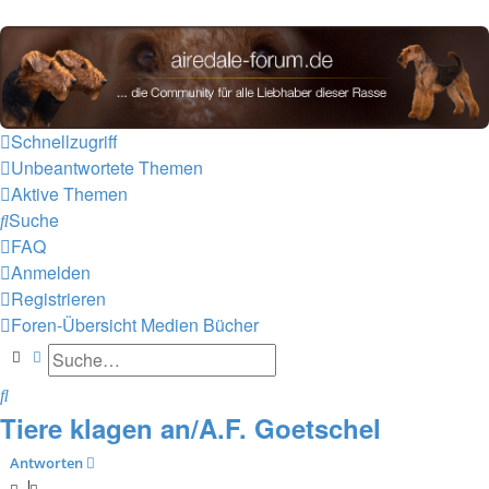
airedale-forum.de
Schnellzugriff
Unbeantwortete Themen
Aktive Themen
Suche
FAQ
Anmelden
Registrieren
Foren-Übersicht
Medien
Bücher
Suche
Erweiterte Suche
Suche
Tiere klagen an/A.F. Goetschel
Antworten