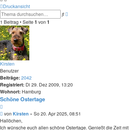
Druckansicht
Erweiterte
Suche
Suche
1 Beitrag • Seite
1
von
1
Kirsten
Benutzer
Beiträge:
2042
Registriert:
Di 29. Dez 2009, 13:20
Wohnort:
Hamburg
Schöne Ostertage
Zitieren
Beitrag
von
Kirsten
»
So 20. Apr 2025, 08:51
Hallöchen,
Ich wünsche euch allen schöne Ostertage. Genießt die Zeit mit