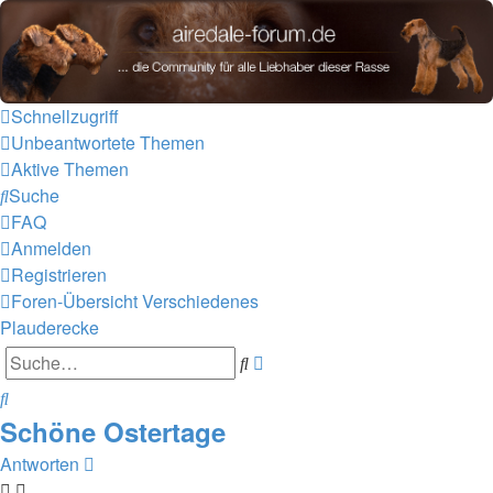
airedale-forum.de
Zum Inhalt
Schnellzugriff
Unbeantwortete Themen
Aktive Themen
Suche
FAQ
Anmelden
Registrieren
Foren-Übersicht
Verschiedenes
Plauderecke
Erweiterte
Suche
Suche
Suche
Schöne Ostertage
Antworten