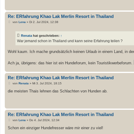
a
g
Re: ERfahrung Khao Lak Merlin Resort in Thailand
B
von
Lena
»
Di 2. Jul 2024, 12:38
e
i
t
Renata
hat geschrieben:
↑
r
a
War jemand schon in Thailand und kann seine Erfahrung teilen ?
g
Wohl kaum. Ich mache grundsätzlich keinen Urlaub in einem Land, in d
Ach ja, übrigens: das hier ist ein Hundeforum, kein Touristikwerbeforum.
Re: ERfahrung Khao Lak Merlin Resort in Thailand
B
von
Renata
»
Mi 3. Jul 2024, 18:15
e
i
die meisten Thais lehnen das Schlachten von Hunden ab.
t
r
a
g
Re: ERfahrung Khao Lak Merlin Resort in Thailand
B
von
Lena
»
Do 4. Jul 2024, 12:34
e
i
Schon ein einziger Hundefresser wäre mir einer zu viel!
t