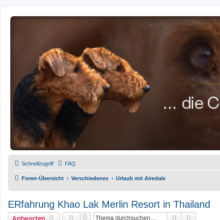
airedale-forum.de
Schnellzugriff
FAQ
Foren-Übersicht
Verschiedenes
Urlaub mit Airedale
ERfahrung Khao Lak Merlin Resort in Thailand
Suche
Erweiter
Antworten