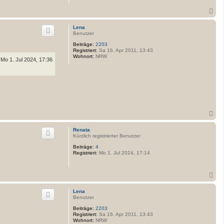
N
a
c
Lena
h
Benutzer
o
Beiträge:
2203
b
Registriert:
Sa 16. Apr 2011, 13:43
e
Wohnort:
NRW
Mo 1. Jul 2024, 17:36
n
N
a
c
Renata
h
Kürzlich registrierter Benutzer
o
Beiträge:
4
b
Registriert:
Mo 1. Jul 2024, 17:14
e
n
N
a
c
Lena
h
Benutzer
o
Beiträge:
2203
b
Registriert:
Sa 16. Apr 2011, 13:43
e
Wohnort:
NRW
n