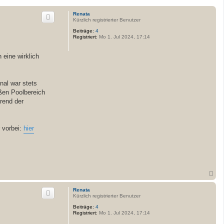
Renata
Kürzlich registrierter Benutzer
Beiträge:
4
Registriert:
Mo 1. Jul 2024, 17:14
 eine wirklich
nal war stets
oßen Poolbereich
rend der
 vorbei:
hier
N
a
c
Renata
h
Kürzlich registrierter Benutzer
o
Beiträge:
4
b
Registriert:
Mo 1. Jul 2024, 17:14
e
n