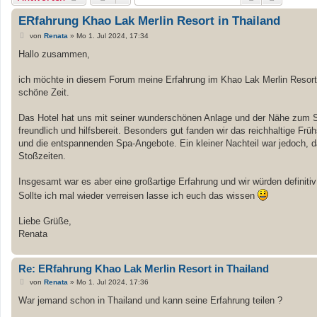
ERfahrung Khao Lak Merlin Resort in Thailand
B
von
Renata
»
Mo 1. Jul 2024, 17:34
e
i
Hallo zusammen,
t
r
a
ich möchte in diesem Forum meine Erfahrung im Khao Lak Merlin Resort in
g
schöne Zeit.
Das Hotel hat uns mit seiner wunderschönen Anlage und der Nähe zum S
freundlich und hilfsbereit. Besonders gut fanden wir das reichhaltige Frü
und die entspannenden Spa-Angebote. Ein kleiner Nachteil war jedoch,
Stoßzeiten.
Insgesamt war es aber eine großartige Erfahrung und wir würden definiti
Sollte ich mal wieder verreisen lasse ich euch das wissen
Liebe Grüße,
Renata
Re: ERfahrung Khao Lak Merlin Resort in Thailand
B
von
Renata
»
Mo 1. Jul 2024, 17:36
e
i
War jemand schon in Thailand und kann seine Erfahrung teilen ?
t
r