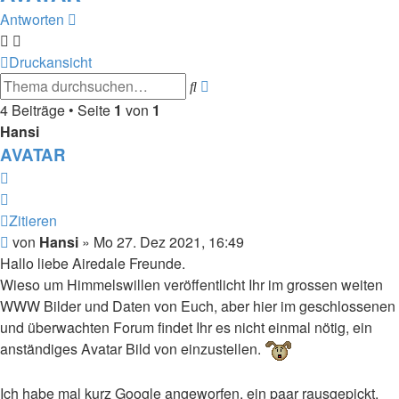
Antworten
Druckansicht
Erweiterte
Suche
Suche
4 Beiträge • Seite
1
von
1
Hansi
AVATAR
Zitieren
Zitieren
Beitrag
von
Hansi
»
Mo 27. Dez 2021, 16:49
Hallo liebe Airedale Freunde.
Wieso um Himmelswillen veröffentlicht Ihr im grossen weiten
WWW Bilder und Daten von Euch, aber hier im geschlossenen
und überwachten Forum findet Ihr es nicht einmal nötig, ein
anständiges Avatar Bild von einzustellen.
Ich habe mal kurz Google angeworfen, ein paar rausgepickt,