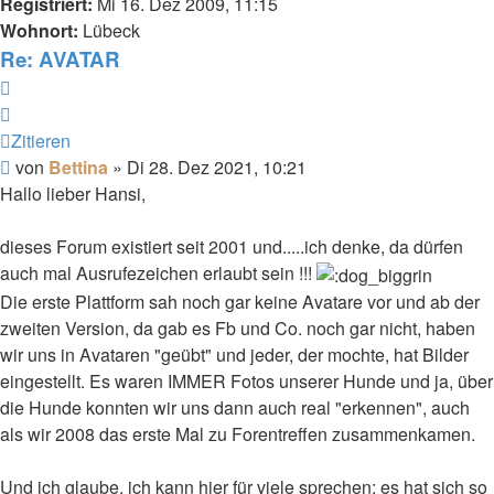
Registriert:
Mi 16. Dez 2009, 11:15
Wohnort:
Lübeck
Re: AVATAR
Zitieren
Zitieren
Beitrag
von
Bettina
»
Di 28. Dez 2021, 10:21
Hallo lieber Hansi,
dieses Forum existiert seit 2001 und.....ich denke, da dürfen
auch mal Ausrufezeichen erlaubt sein !!!
Die erste Plattform sah noch gar keine Avatare vor und ab der
zweiten Version, da gab es Fb und Co. noch gar nicht, haben
wir uns in Avataren "geübt" und jeder, der mochte, hat Bilder
eingestellt. Es waren IMMER Fotos unserer Hunde und ja, über
die Hunde konnten wir uns dann auch real "erkennen", auch
als wir 2008 das erste Mal zu Forentreffen zusammenkamen.
Und ich glaube, ich kann hier für viele sprechen: es hat sich so